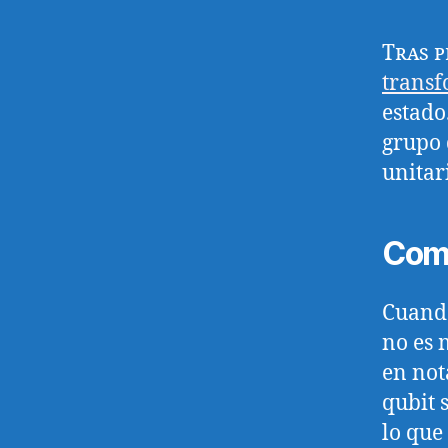
Tras 
transf
estado
grupo 
unitar
Com
Cuando
no es 
en not
qubit 
lo que