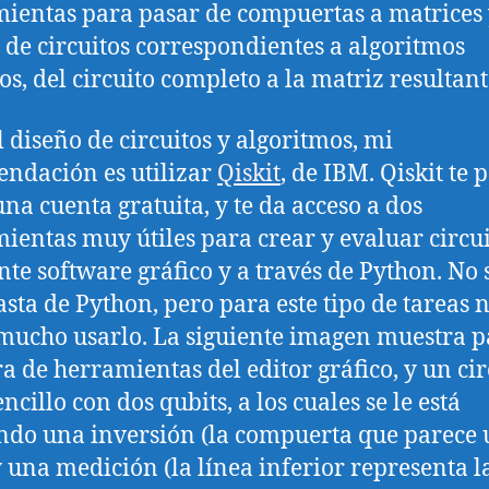
ientas para pasar de compuertas a matrices 
o de circuitos correspondientes a algoritmos
los, del circuito completo a la matriz resultant
l diseño de circuitos y algoritmos, mi
ndación es utilizar
Qiskit
, de IBM. Qiskit te 
una cuenta gratuita, y te da acceso a dos
ientas muy útiles para crear y evaluar circui
te software gráfico y a través de Python. No 
asta de Python, pero para este tipo de tareas 
mucho usarlo. La siguiente imagen muestra p
ra de herramientas del editor gráfico, y un cir
cillo con dos qubits, a los cuales se le está
ndo una inversión (la compuerta que parece
y una medición (la línea inferior representa l