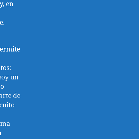
y, en
e.
permite
tos:
soy un
no
arte de
cuito
 una
a