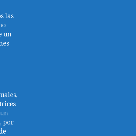
s las
ho
e un
nes
uales,
trices
 un
, por
de