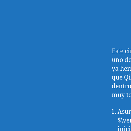
Este c
uno de
ya hem
que Qi
dentro
muy to
Asum
$\ve
inic