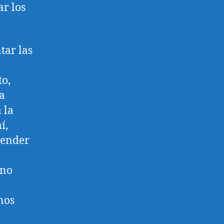
ar los
tar las
to,
na
 la
í,
tender
uno
nos