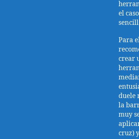
herram
el cas
sencil
Para e
recome
crear 
herram
median
entusi
duele 
la bar
muy sen
aplica
cruz) 