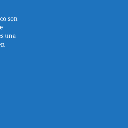
zco son
de
es una
en