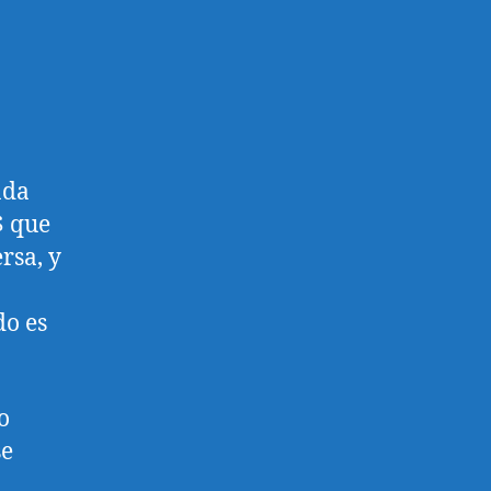
ada
$ que
rsa, y
do es
o
se