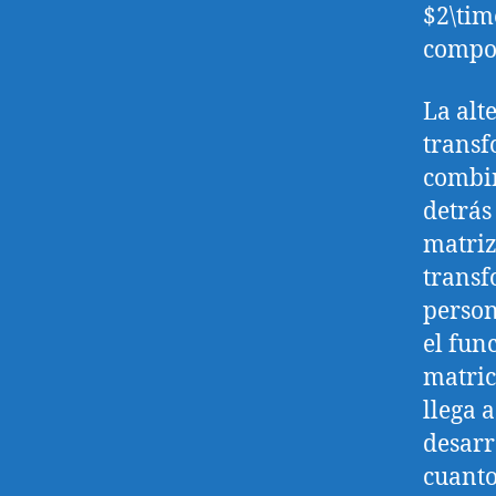
$2\tim
compon
La alt
trans
combin
detrás
matriz
transf
person
el fun
matric
llega 
desarr
cuanto