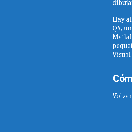
dibuja
Hay al
Q#, un
Matlab
pequeñ
Visual
Cómo
Volvam