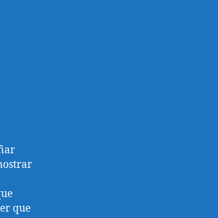
eñar
mostrar
que
ner que