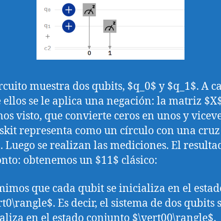
ircuito muestra dos qubits, $q_0$ y $q_1$. A c
 ellos se le aplica una negación: la matriz $X
os visto, que convierte ceros en unos y viceve
skit representa como un círculo con una cruz
. Luego se realizan las mediciones. El resulta
nto: obtenemos un $11$ clásico:
imos que cada qubit se inicializa en el estad
rt0\rangle$. Es decir, el sistema de dos qubits 
ializa en el estado conjunto $\vert00\rangle$.