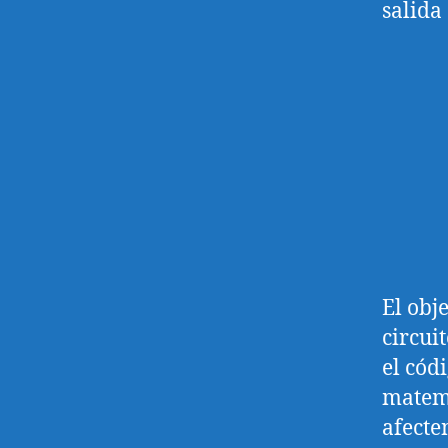
salida 
El obj
circui
el cód
matemá
afecte