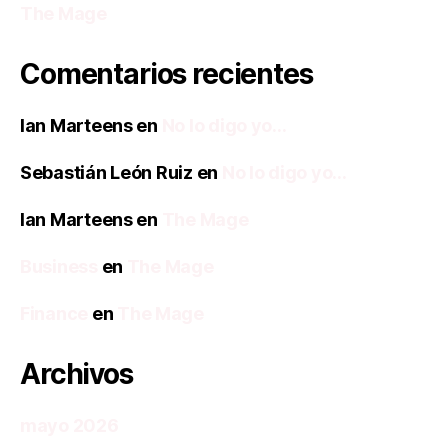
The Mage
Comentarios recientes
Ian Marteens
en
No lo digo yo…
Sebastián León Ruiz
en
No lo digo yo…
Ian Marteens
en
The Mage
Business
en
The Mage
Finance
en
The Mage
Archivos
mayo 2026