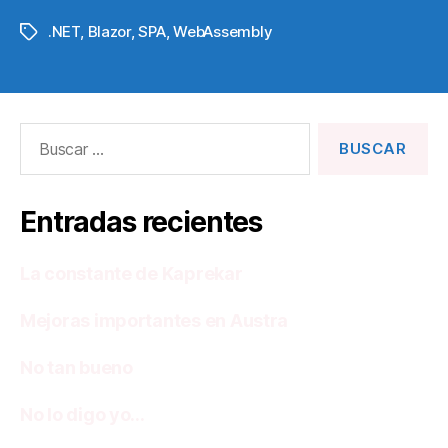
.NET
,
Blazor
,
SPA
,
WebAssembly
Etiquetas
Buscar:
Entradas recientes
La constante de Kaprekar
Mejoras importantes en Austra
No tan bueno
No lo digo yo…