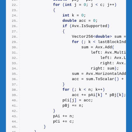
for
(
int
 j = 
0
; j 
<
 c; j++
)
{
int
 k = 
0
;
double
 acc = 
0
;
if
(
Avx.
IsSupported
)
{
                    Vector256
<
double
>
 sum = V
for
(
; k 
<
 lastBlockIndex
                        sum = Avx.
Add
(
                            left: Avx.
Multipl
                                left: Avx.
Loa
                                right: Avx.
Lo
                            right: sum
)
;
                    sum = Avx.
HorizontalAdd
(
s
                    acc = sum.
ToScalar
()
 + su
}
for
(
; k 
<
 n; k++
)
                    acc += pAi
[
k
]
 * pBj
[
k
]
;
                pCi
[
j
]
 = acc;
                pBj += n;
}
            pAi += n;
            pCi += c;
}