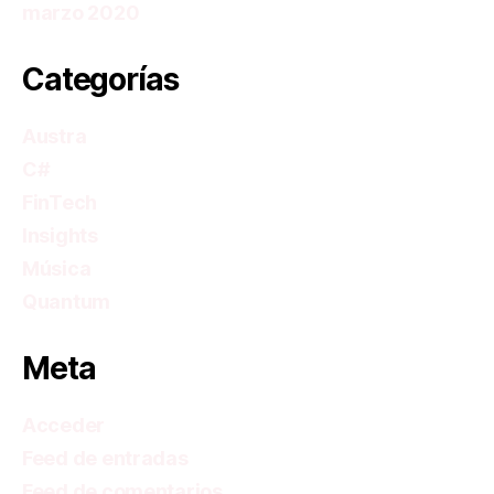
marzo 2020
Categorías
Austra
C#
FinTech
Insights
Música
Quantum
Meta
Acceder
Feed de entradas
Feed de comentarios