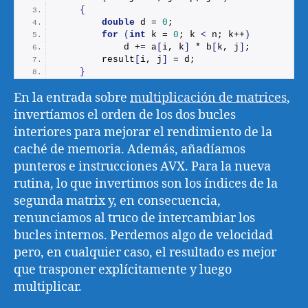
{
double
 d = 
0
;
for
(
int
 k = 
0
; k 
<
 n; k++
)
            d += a
[
i, k
]
 * b
[
k, j
]
;
        result
[
i, j
]
 = d;
}
En la entrada sobre
multiplicación de matrices
,
invertíamos el orden de los dos bucles
interiores para mejorar el rendimiento de la
caché de memoria. Además, añadíamos
punteros e instrucciones AVX. Para la nueva
rutina, lo que invertimos son los índices de la
segunda matrix y, en consecuencia,
renunciamos al truco de intercambiar los
bucles internos. Perdemos algo de velocidad
pero, en cualquier caso, el resultado es mejor
que trasponer explícitamente y luego
multiplicar.