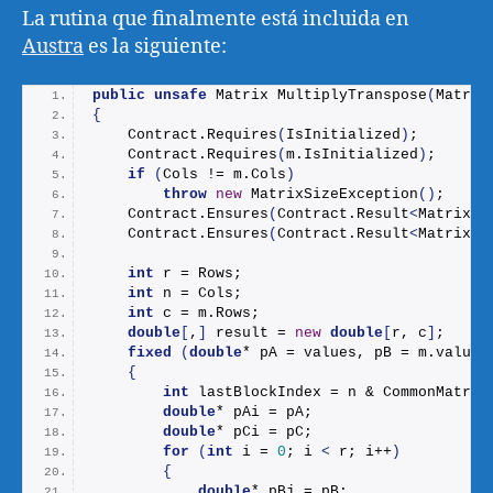
La rutina que finalmente está incluida en
Austra
es la siguiente:
public
unsafe
 Matrix 
MultiplyTranspose
(
Matrix
{
    Contract.
Requires
(
IsInitialized
)
;
    Contract.
Requires
(
m.
IsInitialized
)
;
if
(
Cols != m.
Cols
)
throw
new
MatrixSizeException
()
;
    Contract.
Ensures
(
Contract.
Result
<
Matrix
>(
    Contract.
Ensures
(
Contract.
Result
<
Matrix
>(
int
 r = Rows;
int
 n = Cols;
int
 c = m.
Rows
;
double
[
,
]
 result = 
new
double
[
r, c
]
;
fixed
(
double
* pA = values, pB = m.
values
{
int
 lastBlockIndex = n & CommonMatrix
double
* pAi = pA;
double
* pCi = pC;
for
(
int
 i = 
0
; i 
<
 r; i++
)
{
double
* pBj = pB;