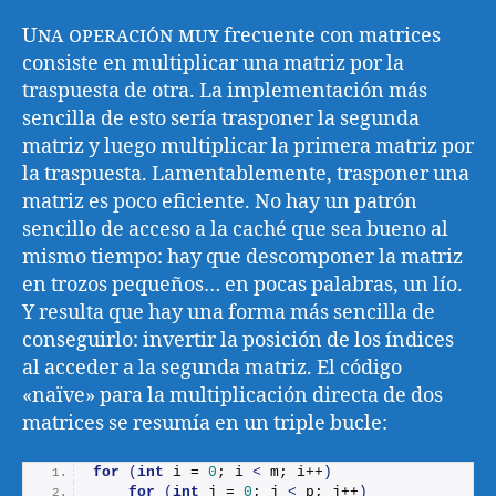
Una operación muy
frecuente con matrices
consiste en multiplicar una matriz por la
traspuesta de otra. La implementación más
sencilla de esto sería trasponer la segunda
matriz y luego multiplicar la primera matriz por
la traspuesta. Lamentablemente, trasponer una
matriz es poco eficiente. No hay un patrón
sencillo de acceso a la caché que sea bueno al
mismo tiempo: hay que descomponer la matriz
en trozos pequeños… en pocas palabras, un lío.
Y resulta que hay una forma más sencilla de
conseguirlo: invertir la posición de los índices
al acceder a la segunda matriz. El código
«naïve» para la multiplicación directa de dos
matrices se resumía en un triple bucle:
for
(
int
 i = 
0
; i 
<
 m; i++
)
for
(
int
 j = 
0
; j 
<
 p; j++
)