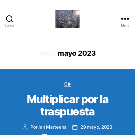
Buscar
Menú
Quantum
Insights
Mes:
mayo 2023
Categorías
C#
Multiplicar por la
traspuesta
Por
Ian Marteens
29 mayo, 2023
Autor
Fecha
de
de