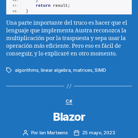
}
return
 result;
}
Una parte importante del truco es hacer que el
lenguaje que implementa Austra reconozca la
multiplicación por la traspuesta y sepa usar la
operación más eficiente. Pero eso es fácil de
conseguir, y lo explicaré en otro momento.
algorithms
,
linear algebra
,
matrices
,
SIMD
Etiquetas
Categorías
C#
Blazor
Por
Ian Marteens
25 mayo, 2023
Autor
Fecha