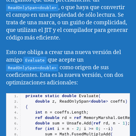
, o que haya que convertir
ReadOnlySpan<double>
el campo en una propiedad de sólo lectura. Se
trata de una marca, o un guiño de complicidad,
que utilizan el JIT y el compilador para generar
código más eficiente.
Esto me obliga a crear una nueva versión del
amigo
que acepte un
Evaluate
como origen de sus
ReadOnlySpan<double>
coeficientes. Esta es la nueva versión, con dos
optimizaciones adicionales:
private
static
double
Evaluate
(
double
 z, ReadOnlySpan
<
double
>
 coeffs
)
{
int
 n = coeffs.
Length
;
ref
double
 rd = 
ref
 MemoryMarshal.
GetRefe
double
 sum = Unsafe.
Add
(
ref
 rd, n - 
1
)
;
for
(
int
 i = n - 
2
; i 
>
= 
0
; --i
)
        sum = Math.
FusedMultiplyAdd
(