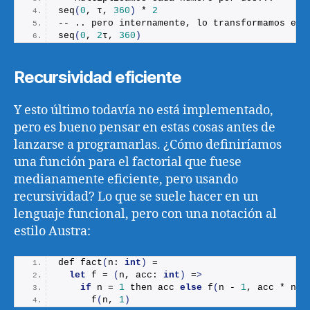
seq
(
0
, τ, 
360
)
 * 
2
-- .. pero internamente, lo transformamos en 
seq
(
0
, 
2
τ, 
360
)
Recursividad eficiente
Y esto último todavía no está implementado,
pero es bueno pensar en estas cosas antes de
lanzarse a programarlas. ¿Cómo definiríamos
una función para el factorial que fuese
medianamente eficiente, pero usando
recursividad? Lo que se suele hacer en un
lenguaje funcional, pero con una notación al
estilo Austra:
def 
fact
(
n: 
int
)
 =
let
 f = 
(
n, acc: 
int
)
 =
>
if
 n = 
1
 then acc 
else
f
(
n - 
1
, acc * n
)
f
(
n, 
1
)