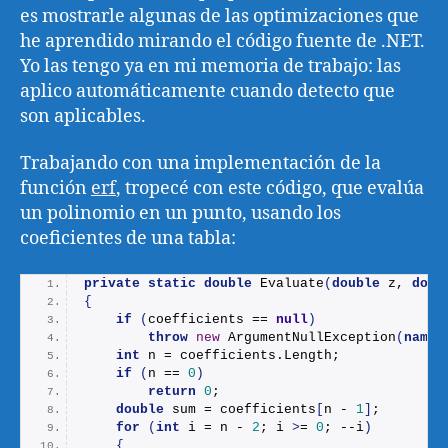
es mostrarle algunas de las optimizaciones que
he aprendido mirando el código fuente de .NET.
Yo las tengo ya en mi memoria de trabajo: las
aplico automáticamente cuando detecto que
son aplicables.
Trabajando con una implementación de la
función
erf
, tropecé con este código, que evalúa
un polinomio en un punto, usando los
coeficientes de una tabla:
private
static
double
Evaluate
(
double
 z, 
doub
{
if
(
coefficients == 
null
)
throw
new
ArgumentNullException
(
nameo
int
 n = coefficients.
Length
;
if
(
n == 
0
)
return
0
;
double
 sum = coefficients
[
n - 
1
]
;
for
(
int
 i = n - 
2
; i 
>
= 
0
; --i
)
{