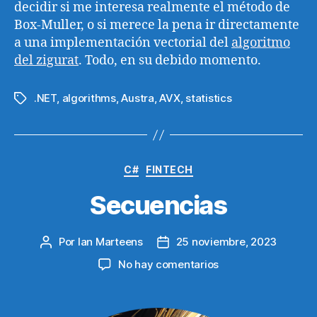
decidir si me interesa realmente el método de
Box-Muller, o si merece la pena ir directamente
a una implementación vectorial del
algoritmo
del zigurat
. Todo, en su debido momento.
.NET
,
algorithms
,
Austra
,
AVX
,
statistics
Etiquetas
Categorías
C#
FINTECH
Secuencias
Por
Ian Marteens
25 noviembre, 2023
Autor
Fecha
de
de
en
No hay comentarios
la
la
Secuencias
entrada
entrada