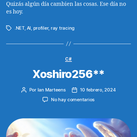
Quizás algún día cambien las cosas. Ese día no
es hoy.
.NET
,
AI
,
profiler
,
ray tracing
Etiquetas
Categorías
C#
Xoshiro256**
Por
Ian Marteens
10 febrero, 2024
Autor
Fecha
de
de
en
No hay comentarios
la
la
Xoshiro256**
entrada
entrada