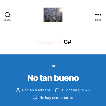
Buscar
Menú
Quantum
Insights
Categoría:
C#
Categorías
C#
No tan bueno
Por
Ian Marteens
13 octubre, 2025
Autor
Fecha
de
de
en
No hay comentarios
la
la
No
entrada
entrada