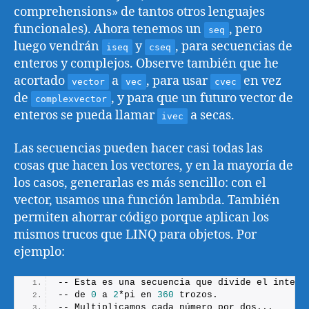
comprehensions» de tantos otros lenguajes
funcionales). Ahora tenemos un
, pero
seq
luego vendrán
y
, para secuencias de
iseq
cseq
enteros y complejos. Observe también que he
acortado
a
, para usar
en vez
vector
vec
cvec
de
, y para que un futuro vector de
complexvector
enteros se pueda llamar
a secas.
ivec
Las secuencias pueden hacer casi todas las
cosas que hacen los vectores, y en la mayoría de
los casos, generarlas es más sencillo: con el
vector, usamos una función lambda. También
permiten ahorrar código porque aplican los
mismos trucos que LINQ para objetos. Por
ejemplo:
-- Esta es una secuencia que divide el interv
-- de 
0
 a 
2
*pi en 
360
 trozos.
-- Multiplicamos cada número por dos...