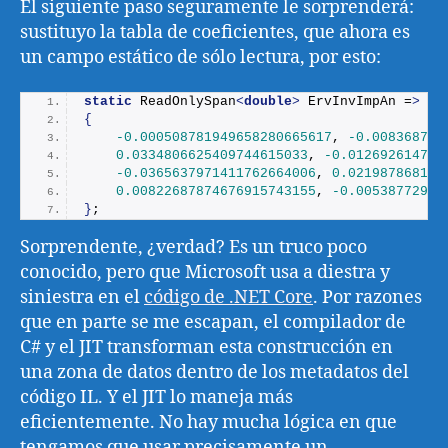
El siguiente paso seguramente le sorprenderá:
sustituyo la tabla de coeficientes, que ahora es
un campo estático de sólo lectura, por esto:
static
 ReadOnlySpan
<
double
>
 ErvInvImpAn =
>
ne
{
-0.000508781949658280665617
, 
-0.008368748
0.0334806625409744615033
, 
-0.012692614766
-0.0365637971411762664006
, 
0.021987868111
0.00822687874676915743155
, 
-0.00538772965
}
;
Sorprendente, ¿verdad? Es un truco poco
conocido, pero que Microsoft usa a diestra y
siniestra en el
código de .NET Core
. Por razones
que en parte se me escapan, el compilador de
C# y el JIT transforman esta construcción en
una zona de datos dentro de los metadatos del
código IL. Y el JIT lo maneja más
eficientemente. No hay mucha lógica en que
tengamos que usar precisamente un