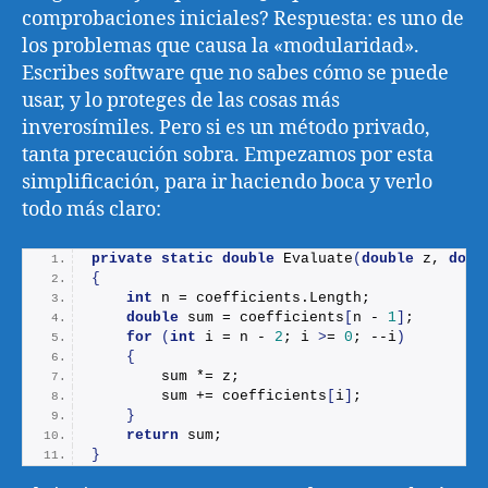
comprobaciones iniciales? Respuesta: es uno de
los problemas que causa la «modularidad».
Escribes software que no sabes cómo se puede
usar, y lo proteges de las cosas más
inverosímiles. Pero si es un método privado,
tanta precaución sobra. Empezamos por esta
simplificación, para ir haciendo boca y verlo
todo más claro:
private
static
double
Evaluate
(
double
 z, 
doub
{
int
 n = coefficients.
Length
;
double
 sum = coefficients
[
n - 
1
]
;
for
(
int
 i = n - 
2
; i 
>
= 
0
; --i
)
{
        sum *= z;
        sum += coefficients
[
i
]
;
}
return
 sum;
}