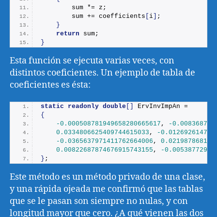
        sum *= z;
        sum += coefficients
[
i
]
;
}
return
 sum;
}
Esta función se ejecuta varias veces, con
distintos coeficientes. Un ejemplo de tabla de
coeficientes es ésta:
static
readonly
double
[]
 ErvInvImpAn =
{
-0.000508781949658280665617
, 
-0.008368748
0.0334806625409744615033
, 
-0.012692614766
-0.0365637971411762664006
, 
0.021987868111
0.00822687874676915743155
, 
-0.00538772965
}
;
Este método es un método privado de una clase,
y una rápida ojeada me confirmó que las tablas
que se le pasan son siempre no nulas, y con
longitud mayor que cero. ¿A qué vienen las dos