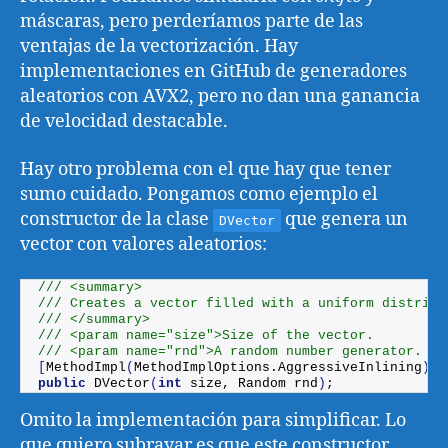
máscaras, pero perderíamos parte de las
ventajas de la vectorización. Hay
implementaciones en GitHub de generadores
aleatorios con AVX2, pero no dan una ganancia
de velocidad destacable.
Hay otro problema con el que hay que tener
sumo cuidado. Pongamos como ejemplo el
constructor de la clase
que genera un
DVector
vector con valores aleatorios:
/// <summary>
/// Creates a vector filled with a uniform distribu
/// </summary>
/// <param name="size">Size of the vector.
/// <param name="rnd">A random number generator.
[
MethodImpl
(
MethodImplOptions.
AggressiveInlining
)]
public
DVector
(
int
 size, Random rnd
)
;
Omito la implementación para simplificar. Lo
que quiero subrayar es que este constructor