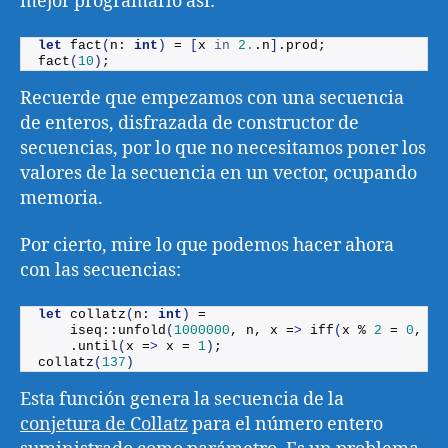
mejor programarlo así:
let
fact
(
n: 
int
)
 = 
[
x 
in
2.
.n
]
.
prod
;
fact
(
10
)
;
Recuerde que empezamos con una secuencia
de enteros, disfrazada de constructor de
secuencias, por lo que no necesitamos poner los
valores de la secuencia en un vector, ocupando
memoria.
Por cierto, mire lo que podemos hacer ahora
con las secuencias:
let
collatz
(
n: 
int
)
 =
    iseq::
unfold
(
1000000
, n, x =
>
iff
(
x % 
2
 = 
0
, x 
    .
until
(
x =
>
 x = 
1
)
;
collatz
(
137
)
Esta función genera la secuencia de la
conjetura de Collatz
para el número entero