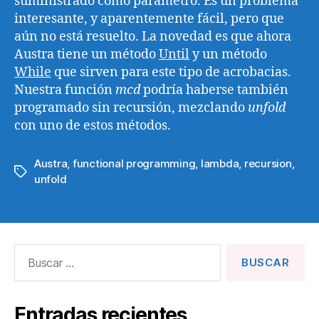
suministrado como parámetro. Es un problema
interesante, y aparentemente fácil, pero que
aún no está resuelto. La novedad es que ahora
Austra tiene un método
Until
y un método
While
que sirven para este tipo de acrobacias.
Nuestra función
mcd
podría haberse también
programado sin recursión, mezclando
unfold
con uno de estos métodos.
Austra
,
functional programming
,
lambda
,
recursion
,
Etiquetas
unfold
Buscar:
Entradas recientes