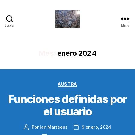
Buscar
Menú
Quantum
Insights
Mes:
enero 2024
Categorías
AUSTRA
Funciones definidas por
el usuario
Por
Ian Marteens
9 enero, 2024
Autor
Fecha
de
de