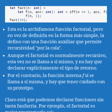
let
fact
(
n: 
int
)
 =
let
f
(
n, acc: 
int
)
: 
int
 = 
iff
(
n 
<
= 
1
, acc, 
f
(
n 
f
(
n, 
1
)
;
fact
(
10
)
;
Esta es la archifamosa función factorial, pero
en vez de definirla en la forma más simple, la
defino con una función auxiliar que permite
recursividad "por la cola".
Aunque el factorial es normalmente recursivo,
esta vez no se llama a sí mismo, y no hay que
declarar explícitamente el tipo de retorno.
Por el contrario, la función interna
f
sí se
llama a sí misma, y hay que tener cuidado con
su prototipo.
Claro está que podemos declarar funciones sin
tanta fanfarria. Por ejemplo, el factorial es