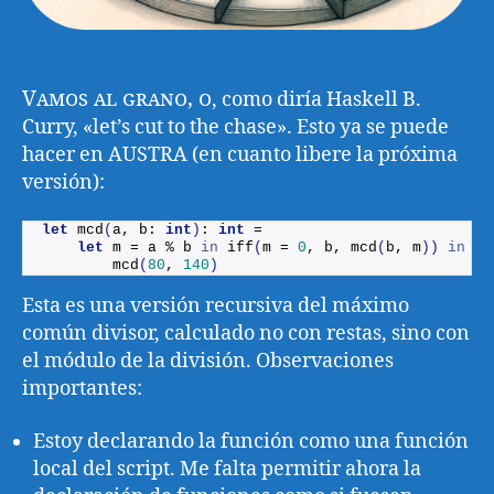
Vamos al grano, o
, como diría Haskell B.
Curry, «let’s cut to the chase». Esto ya se puede
hacer en AUSTRA (en cuanto libere la próxima
versión):
let
mcd
(
a, b: 
int
)
: 
int
 =
let
 m = a % b 
in
iff
(
m = 
0
, b, 
mcd
(
b, m
))
in
mcd
(
80
, 
140
)
Esta es una versión recursiva del máximo
común divisor, calculado no con restas, sino con
el módulo de la división. Observaciones
importantes:
Estoy declarando la función como una función
local del script. Me falta permitir ahora la