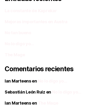
La constante de Kaprekar
Mejoras importantes en Austra
No tan bueno
No lo digo yo…
The Mage
Comentarios recientes
Ian Marteens
en
No lo digo yo…
Sebastián León Ruiz
en
No lo digo yo…
Ian Marteens
en
The Mage