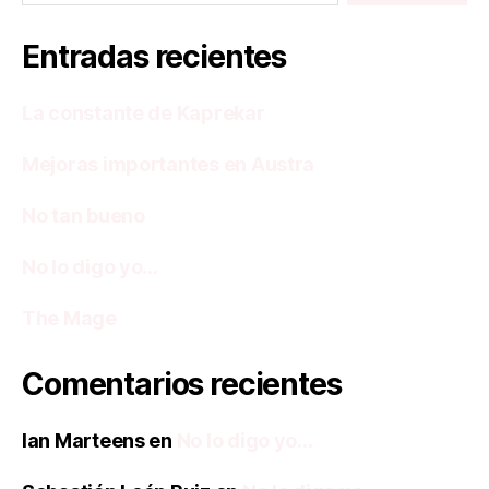
Entradas recientes
La constante de Kaprekar
Mejoras importantes en Austra
No tan bueno
No lo digo yo…
The Mage
Comentarios recientes
Ian Marteens
en
No lo digo yo…