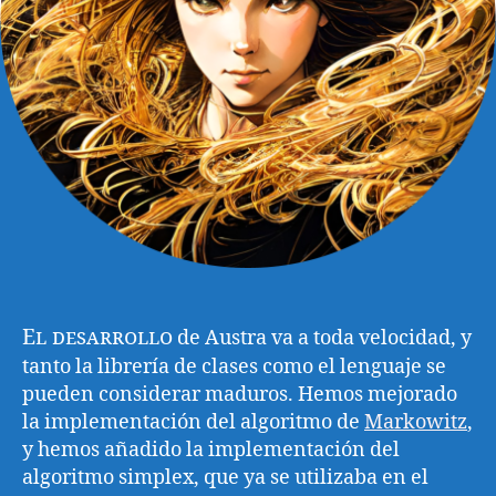
El desarrollo
de Austra va a toda velocidad, y
tanto la librería de clases como el lenguaje se
pueden considerar maduros. Hemos mejorado
la implementación del algoritmo de
Markowitz
,
y hemos añadido la implementación del
algoritmo simplex, que ya se utilizaba en el