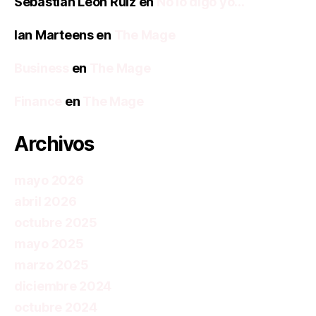
Sebastián León Ruiz
en
No lo digo yo…
Ian Marteens
en
The Mage
Business
en
The Mage
Finance
en
The Mage
Archivos
mayo 2026
abril 2026
octubre 2025
mayo 2025
marzo 2025
diciembre 2024
octubre 2024