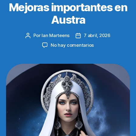
Mejoras importantes en
Austra
Por
Ian Marteens
7 abril, 2026
Autor
Fecha
de
de
en
No hay comentarios
la
la
Mejoras
entrada
entrada
importantes
en
Austra