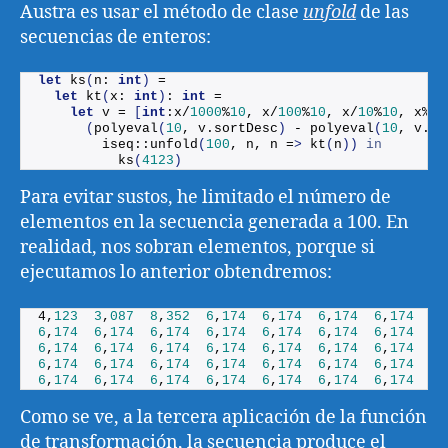
Austra es usar el método de clase
unfold
de las
secuencias de enteros:
let
ks
(
n: 
int
)
 =
let
kt
(
x: 
int
)
: 
int
 = 
let
 v = 
[
int
:x/
1000
%
10
, x/
100
%
10
, x/
10
%
10
, x%
10
(
polyeval
(
10
, v.
sortDesc
)
 - 
polyeval
(
10
, v.
so
        iseq::
unfold
(
100
, n, n =
>
kt
(
n
))
in
ks
(
4123
)
Para evitar sustos, he limitado el número de
elementos en la secuencia generada a 100. En
realidad, nos sobran elementos, porque si
ejecutamos lo anterior obtendremos:
4,
123
3
,
087
8
,
352
6
,
174
6
,
174
6
,
174
6
,
174
6
,
6
,
174
6
,
174
6
,
174
6
,
174
6
,
174
6
,
174
6
,
174
6
,
6
,
174
6
,
174
6
,
174
6
,
174
6
,
174
6
,
174
6
,
174
6
,
6
,
174
6
,
174
6
,
174
6
,
174
6
,
174
6
,
174
6
,
174
6
,
6
,
174
6
,
174
6
,
174
6
,
174
6
,
174
6
,
174
6
,
174
6
,
Como se ve, a la tercera aplicación de la función
de transformación, la secuencia produce el