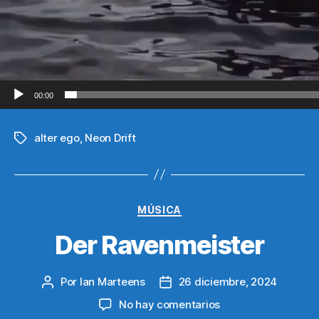
00:00
alter ego
,
Neon Drift
Etiquetas
Categorías
MÚSICA
Der Ravenmeister
Por
Ian Marteens
26 diciembre, 2024
Autor
Fecha
de
de
en
No hay comentarios
la
la