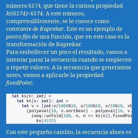
número 6174, que tiene la curiosa propiedad
kt(6174)=6174
. A este número,
comprensiblemente, se le conoce como
constante de Kaprekar
. Este es un ejemplo de
punto fijo
de una función, que en este caso es la
transformación de Kaprekar.
Para embellecer un poco el resultado, vamos a
intentar parar la secuencia cuando se empiecen
a repetir valores. A la secuencia que generamos
antes, vamos a aplicarle la propiedad
fixedPoint
:
let
ks
(
n: 
int
)
 =
let
kt
(
x: 
int
)
: 
int
 = 
let
 v = 
[
int
:x/
1000
%
10
, x/
100
%
10
, x/
10
%
10
, x%
10
(
polyeval
(
10
, v.
sortDesc
)
 - 
polyeval
(
10
, v.
so
        iseq::
unfold
(
100
, n, n =
>
kt
(
n
))
.
fixedPoint
ks
(
4123
)
Con este pequeño cambio, la secuencia ahora es