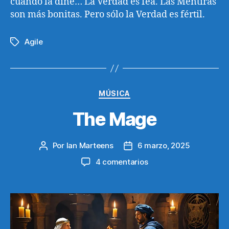
cuando la diñe… La Verdad es fea. Las Mentiras
son más bonitas. Pero sólo la Verdad es fértil.
Agile
Etiquetas
Categorías
MÚSICA
The Mage
Por
Ian Marteens
6 marzo, 2025
Autor
Fecha
de
de
en
4 comentarios
la
la
The
entrada
entrada
Mage