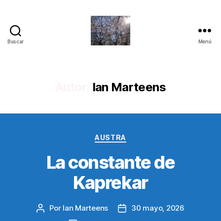
Buscar
Menú
Quantum
Insights
Autor:
Ian Marteens
Categorías
AUSTRA
La constante de
Kaprekar
Por
Ian Marteens
30 mayo, 2026
Autor
Fecha
de
de