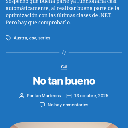
Sospecho que buena parte ya funcionaría casi
automáticamente, al realizar buena parte de la
optimización con las últimas clases de .NET.
Pero hay que comprobarlo.
Austra
,
csv
,
series
Etiquetas
Categorías
C#
No tan bueno
Por
Ian Marteens
13 octubre, 2025
Autor
Fecha
de
de
en
No hay comentarios
la
la
No
entrada
entrada
tan
bueno