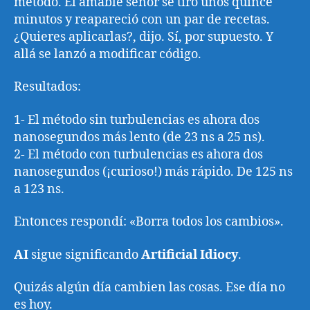
método. El amable señor se tiró unos quince
minutos y reapareció con un par de recetas.
¿Quieres aplicarlas?, dijo. Sí, por supuesto. Y
allá se lanzó a modificar código.
Resultados:
1- El método sin turbulencias es ahora dos
nanosegundos más lento (de 23 ns a 25 ns).
2- El método con turbulencias es ahora dos
nanosegundos (¡curioso!) más rápido. De 125 ns
a 123 ns.
Entonces respondí: «Borra todos los cambios».
AI
sigue significando
Artificial Idiocy
.
Quizás algún día cambien las cosas. Ese día no
es hoy.