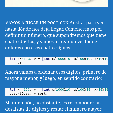
Vamos a jugar un poco con
Austra, para ver
hasta dónde nos deja llegar. Comencemos por
definir un número, que supondremos que tiene
cuatro dígitos, y vamos a crear un vector de
enteros con esos cuatro dígitos:
let
 x=
4123
, v = 
[
int
:x/
1000
%
10
, x/
100
%
10
, x/
10
%
10
, 
    v;
Ahora vamos a ordenar esos dígitos, primero de
mayor a menor, y luego, en sentido contrario:
let
 x=
4123
, v = 
[
int
:x/
1000
%
10
, x/
100
%
10
, x/
10
%
10
, 
v.
sortDesc
; v.
sort
;
Mi intención, no obstante, es recomponer las
dos listas de dígitos y restar el número mayor