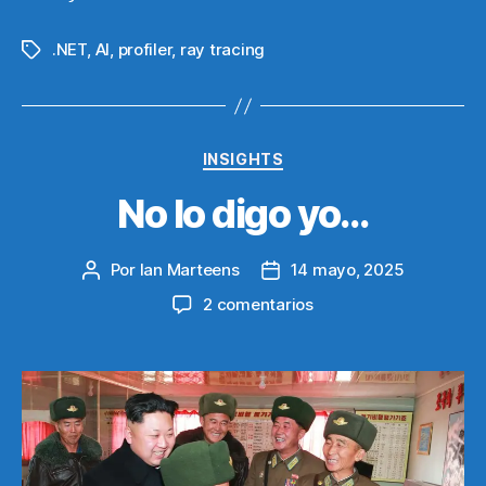
.NET
,
AI
,
profiler
,
ray tracing
Etiquetas
Categorías
INSIGHTS
No lo digo yo…
Por
Ian Marteens
14 mayo, 2025
Autor
Fecha
de
de
en
2 comentarios
la
la
No
entrada
entrada
lo
digo
yo…