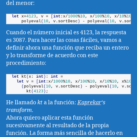
del menor:
let
 x=
4123
, v = 
[
int
:x/
1000
%
10
, x/
100
%
10
, x/
10
%
10
, 
polyeval
(
10
, v.
sortDesc
)
 - 
polyeval
(
10
, v.
sort
)
Cuando el número inicial es 4123, la respuesta
es 3087. Para hacer las cosas fáciles, vamos a
definir ahora una función que reciba un entero
y lo transforme de acuerdo con este
procedimiento:
let
kt
(
x: 
int
)
: 
int
 = 
let
 v = 
[
int
:x/
1000
%
10
, x/
100
%
10
, x/
10
%
10
, x%
10
]
(
polyeval
(
10
, v.
sortDesc
)
 - 
polyeval
(
10
, v.
sort
kt
(
4123
)
;
He llamado
kt
a la función:
Kaprekar
‘s
transform
.
Ahora quiero aplicar esta función
sucesivamente al resultado de la propia
función. La forma más sencilla de hacerlo en