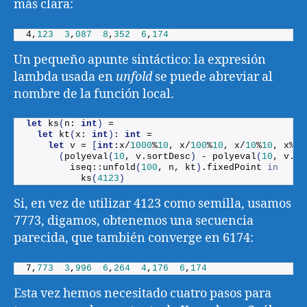
más clara:
4,
123
3
,
087
8
,
352
6
,
174
Un pequeño apunte sintáctico: la expresión
lambda usada en
unfold
se puede abreviar al
nombre de la función local.
let
ks
(
n: 
int
)
 =
let
kt
(
x: 
int
)
: 
int
 = 
let
 v = 
[
int
:x/
1000
%
10
, x/
100
%
10
, x/
10
%
10
, x%
10
(
polyeval
(
10
, v.
sortDesc
)
 - 
polyeval
(
10
, v.
so
        iseq::
unfold
(
100
, n, kt
)
.
fixedPoint
in
ks
(
4123
)
Si, en vez de utilizar 4123 como semilla, usamos
7773, digamos, obtenemos una secuencia
parecida, que también converge en 6174:
7,
773
3
,
996
6
,
264
4
,
176
6
,
174
Esta vez hemos necesitado cuatro pasos para