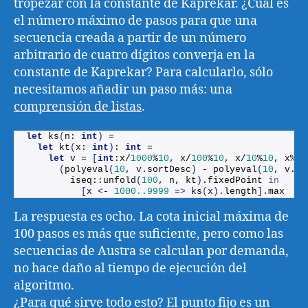
tropezar con la constante de Kaprekar. ¿Cuál es
el número máximo de pasos para que una
secuencia creada a partir de un número
arbitrario de cuatro dígitos converja en la
constante de Kaprekar? Para calcularlo, sólo
necesitamos añadir un paso más: una
comprensión de listas
.
let
ks
(
n: 
int
)
 =
let
kt
(
x: 
int
)
: 
int
 = 
let
 v = 
[
int
:x/
1000
%
10
, x/
100
%
10
, x/
10
%
10
, x%
10
(
polyeval
(
10
, v.
sortDesc
)
 - 
polyeval
(
10
, v.
so
        iseq::
unfold
(
100
, n, kt
)
.
fixedPoint
in
[
x 
<
- 
1000.
.9999
 =
>
ks
(
x
)
.
length
]
.
max
La respuesta es ocho. La cota inicial máxima de
100 pasos es más que suficiente, pero como las
secuencias de Austra se calculan por demanda,
no hace daño al tiempo de ejecución del
algoritmo.
¿Para qué sirve todo esto? El punto fijo es un