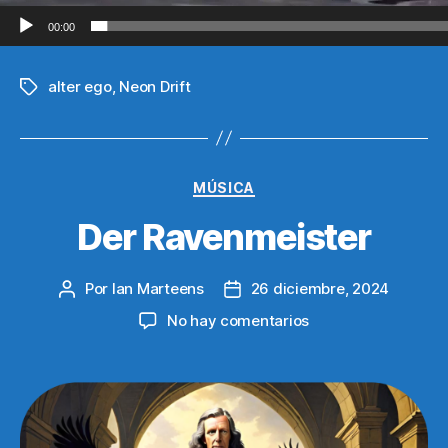
00:00
alter ego
,
Neon Drift
Etiquetas
Categorías
MÚSICA
Der Ravenmeister
Por
Ian Marteens
26 diciembre, 2024
Autor
Fecha
de
de
en
No hay comentarios
la
la
Der
entrada
entrada
Ravenmeister