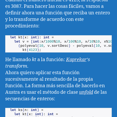
es 3087. Para hacer las cosas fáciles, vamos a
definir ahora una función que reciba un entero
y lo transforme de acuerdo con este
procedimiento:
let
kt
(
x: 
int
)
: 
int
 = 
let
 v = 
[
int
:x/
1000
%
10
, x/
100
%
10
, x/
10
%
10
, x%
10
]
(
polyeval
(
10
, v.
sortDesc
)
 - 
polyeval
(
10
, v.
sort
kt
(
4123
)
;
He llamado
kt
a la función:
Kaprekar
‘s
transform
.
Ahora quiero aplicar esta función
sucesivamente al resultado de la propia
función. La forma más sencilla de hacerlo en
Austra es usar el método de clase
unfold
de las
secuencias de enteros:
let
ks
(
n: 
int
)
 =
let
kt
(
x: 
int
)
: 
int
 = 