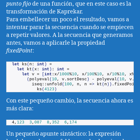
punto fijo
de una función, que en este caso es la
transformación de Kaprekar.
Para embellecer un poco el resultado, vamos a
intentar parar la secuencia cuando se empiecen
a repetir valores. A la secuencia que generamos
antes, vamos a aplicarle la propiedad
fixedPoint
:
let
ks
(
n: 
int
)
 =
let
kt
(
x: 
int
)
: 
int
 = 
let
 v = 
[
int
:x/
1000
%
10
, x/
100
%
10
, x/
10
%
10
, x%
10
(
polyeval
(
10
, v.
sortDesc
)
 - 
polyeval
(
10
, v.
so
        iseq::
unfold
(
100
, n, n =
>
kt
(
n
))
.
fixedPoint
ks
(
4123
)
Con este pequeño cambio, la secuencia ahora es
más clara:
4,
123
3
,
087
8
,
352
6
,
174
Un pequeño apunte sintáctico: la expresión