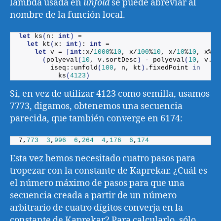
lambda usada en
unfold
se puede abreviar al
nombre de la función local.
let
ks
(
n: 
int
)
 =
let
kt
(
x: 
int
)
: 
int
 = 
let
 v = 
[
int
:x/
1000
%
10
, x/
100
%
10
, x/
10
%
10
, x%
10
(
polyeval
(
10
, v.
sortDesc
)
 - 
polyeval
(
10
, v.
so
        iseq::
unfold
(
100
, n, kt
)
.
fixedPoint
in
ks
(
4123
)
Si, en vez de utilizar 4123 como semilla, usamos
7773, digamos, obtenemos una secuencia
parecida, que también converge en 6174:
7,
773
3
,
996
6
,
264
4
,
176
6
,
174
Esta vez hemos necesitado cuatro pasos para
tropezar con la constante de Kaprekar. ¿Cuál es
el número máximo de pasos para que una
secuencia creada a partir de un número
arbitrario de cuatro dígitos converja en la
constante de Kaprekar? Para calcularlo, sólo