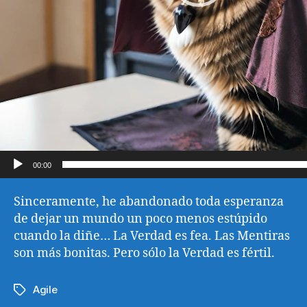
e
v
í
d
e
o
00:00
Sinceramente, he abandonado toda esperanza
de dejar un mundo un poco menos estúpido
cuando la diñe… La Verdad es fea. Las Mentiras
son más bonitas. Pero sólo la Verdad es fértil.
Agile
Etiquetas