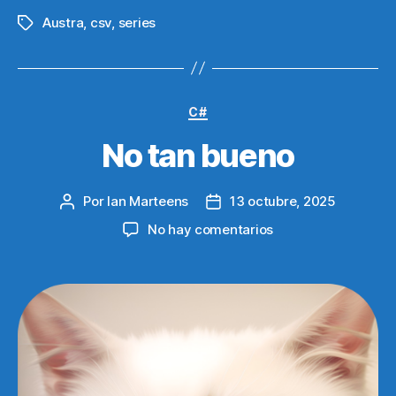
Austra
,
csv
,
series
Etiquetas
Categorías
C#
No tan bueno
Por
Ian Marteens
13 octubre, 2025
Autor
Fecha
de
de
en
No hay comentarios
la
la
No
entrada
entrada
tan
bueno