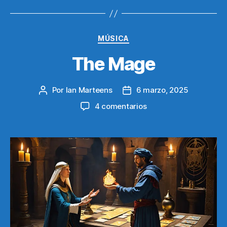
Categorías
MÚSICA
The Mage
Por
Ian Marteens
6 marzo, 2025
Autor
Fecha
de
de
en
4 comentarios
la
la
The
entrada
entrada
Mage