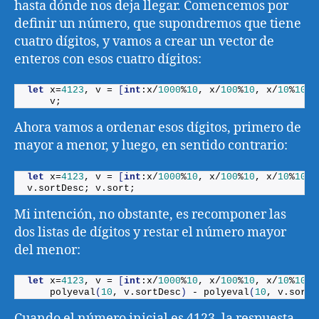
hasta dónde nos deja llegar. Comencemos por
definir un número, que supondremos que tiene
cuatro dígitos, y vamos a crear un vector de
enteros con esos cuatro dígitos:
let
 x=
4123
, v = 
[
int
:x/
1000
%
10
, x/
100
%
10
, x/
10
%
10
, 
    v;
Ahora vamos a ordenar esos dígitos, primero de
mayor a menor, y luego, en sentido contrario:
let
 x=
4123
, v = 
[
int
:x/
1000
%
10
, x/
100
%
10
, x/
10
%
10
, 
v.
sortDesc
; v.
sort
;
Mi intención, no obstante, es recomponer las
dos listas de dígitos y restar el número mayor
del menor:
let
 x=
4123
, v = 
[
int
:x/
1000
%
10
, x/
100
%
10
, x/
10
%
10
, 
polyeval
(
10
, v.
sortDesc
)
 - 
polyeval
(
10
, v.
sort
)
Cuando el número inicial es 4123, la respuesta