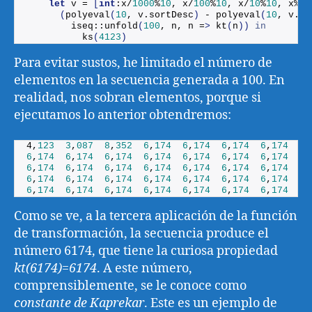
let
 v = 
[
int
:x/
1000
%
10
, x/
100
%
10
, x/
10
%
10
, x%
10
(
polyeval
(
10
, v.
sortDesc
)
 - 
polyeval
(
10
, v.
so
        iseq::
unfold
(
100
, n, n =
>
kt
(
n
))
in
ks
(
4123
)
Para evitar sustos, he limitado el número de
elementos en la secuencia generada a 100. En
realidad, nos sobran elementos, porque si
ejecutamos lo anterior obtendremos:
4,
123
3
,
087
8
,
352
6
,
174
6
,
174
6
,
174
6
,
174
6
,
6
,
174
6
,
174
6
,
174
6
,
174
6
,
174
6
,
174
6
,
174
6
,
6
,
174
6
,
174
6
,
174
6
,
174
6
,
174
6
,
174
6
,
174
6
,
6
,
174
6
,
174
6
,
174
6
,
174
6
,
174
6
,
174
6
,
174
6
,
6
,
174
6
,
174
6
,
174
6
,
174
6
,
174
6
,
174
6
,
174
6
,
Como se ve, a la tercera aplicación de la función
de transformación, la secuencia produce el
número 6174, que tiene la curiosa propiedad
kt(6174)=6174
. A este número,
comprensiblemente, se le conoce como
constante de Kaprekar
. Este es un ejemplo de