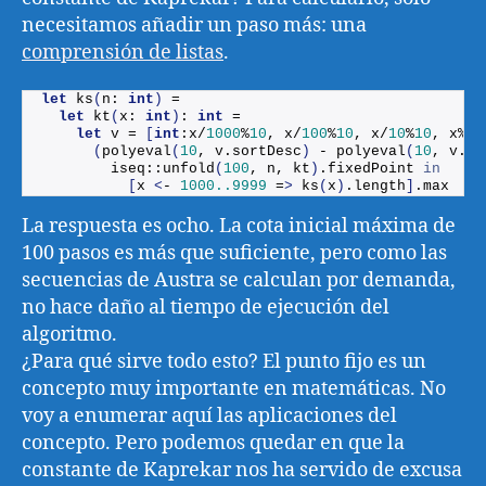
necesitamos añadir un paso más: una
comprensión de listas
.
let
ks
(
n: 
int
)
 =
let
kt
(
x: 
int
)
: 
int
 = 
let
 v = 
[
int
:x/
1000
%
10
, x/
100
%
10
, x/
10
%
10
, x%
10
(
polyeval
(
10
, v.
sortDesc
)
 - 
polyeval
(
10
, v.
so
        iseq::
unfold
(
100
, n, kt
)
.
fixedPoint
in
[
x 
<
- 
1000.
.9999
 =
>
ks
(
x
)
.
length
]
.
max
La respuesta es ocho. La cota inicial máxima de
100 pasos es más que suficiente, pero como las
secuencias de Austra se calculan por demanda,
no hace daño al tiempo de ejecución del
algoritmo.
¿Para qué sirve todo esto? El punto fijo es un
concepto muy importante en matemáticas. No
voy a enumerar aquí las aplicaciones del
concepto. Pero podemos quedar en que la
constante de Kaprekar nos ha servido de excusa