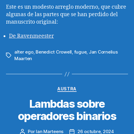
Este es un modesto arreglo moderno, que cubre
algunas de las partes que se han perdido del
manuscrito original:
De Ravenmeester
alter ego
,
Benedict Crowell
,
fugue
,
Jan Cornelius
Etiquetas
Maarten
Categorías
AUSTRA
Lambdas sobre
operadores binarios
Por
Ian Marteens
26 octubre, 2024
Autor
Fecha