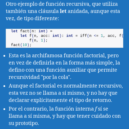
Otro ejemplo de función recursiva, que utiliza
también una cláusula
let
anidada, aunque esta
vez, de tipo diferente:
let
fact
(
n: 
int
)
 =
let
f
(
n, acc: 
int
)
: 
int
 = 
iff
(
n 
<
= 
1
, acc, 
f
(
n 
f
(
n, 
1
)
;
fact
(
10
)
;
Esta es la archifamosa función factorial, pero
en vez de definirla en la forma más simple, la
defino con una función auxiliar que permite
recursividad "por la cola".
Aunque el factorial es normalmente recursivo,
esta vez no se llama a sí mismo, y no hay que
declarar explícitamente el tipo de retorno.
Por el contrario, la función interna
f
sí se
llama a sí misma, y hay que tener cuidado con
su prototipo.