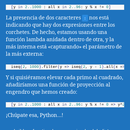
[
y 
in
2.
.1000
 : all x 
in
2.
.96
: y % x != 
0
]
La presencia de dos caracteres
nos está
:
indicando que hay dos expresiones entre los
corchetes. De hecho, estamos usando una
función lambda anidada dentro de otra, y la
más interna está «capturando» el parámetro de
la más externa:
iseq
(
2
, 
1000
)
.
filter
(
y =
>
iseq
(
2
, y - 
1
)
.
all
(
x =
>
 y
Y si quisiéramos elevar cada primo al cuadrado,
añadiríamos una función de proyección al
engendro que hemos creado:
[
y 
in
2.
.1000
 : all x 
in
2.
.96
: y % x != 
0
 =
>
 y^
2
]
¡Chúpate esa, Python…!