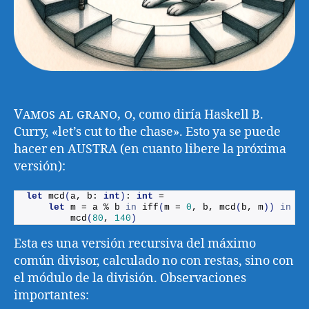
Vamos al grano, o
, como diría Haskell B.
Curry, «let’s cut to the chase». Esto ya se puede
hacer en AUSTRA (en cuanto libere la próxima
versión):
let
mcd
(
a, b: 
int
)
: 
int
 =
let
 m = a % b 
in
iff
(
m = 
0
, b, 
mcd
(
b, m
))
in
mcd
(
80
, 
140
)
Esta es una versión recursiva del máximo
común divisor, calculado no con restas, sino con
el módulo de la división. Observaciones
importantes: