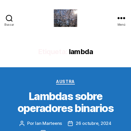
Buscar
Menú
Quantum
Insights
Etiqueta:
lambda
Categorías
AUSTRA
Lambdas sobre
operadores binarios
Por
Ian Marteens
26 octubre, 2024
Autor
Fecha
de
de