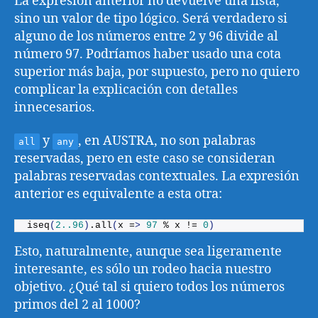
La expresión anterior no devuelve una lista,
sino un valor de tipo lógico. Será verdadero si
alguno de los números entre 2 y 96 divide al
número 97. Podríamos haber usado una cota
superior más baja, por supuesto, pero no quiero
complicar la explicación con detalles
innecesarios.
y
, en AUSTRA, no son palabras
all
any
reservadas, pero en este caso se consideran
palabras reservadas contextuales. La expresión
anterior es equivalente a esta otra:
iseq
(
2.
.96
)
.
all
(
x =
>
97
 % x != 
0
)
Esto, naturalmente, aunque sea ligeramente
interesante, es sólo un rodeo hacia nuestro
objetivo. ¿Qué tal si quiero todos los números
primos del 2 al 1000?