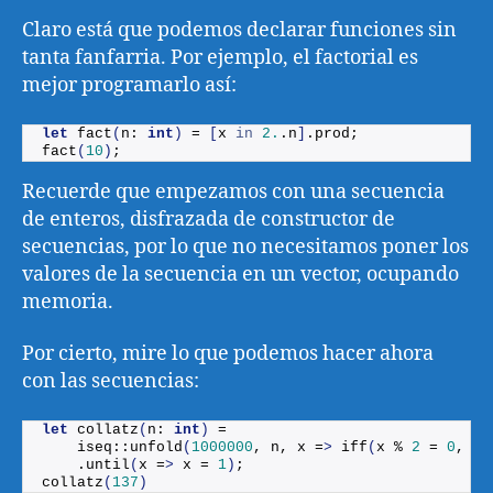
Claro está que podemos declarar funciones sin
tanta fanfarria. Por ejemplo, el factorial es
mejor programarlo así:
let
fact
(
n: 
int
)
 = 
[
x 
in
2.
.n
]
.
prod
;
fact
(
10
)
;
Recuerde que empezamos con una secuencia
de enteros, disfrazada de constructor de
secuencias, por lo que no necesitamos poner los
valores de la secuencia en un vector, ocupando
memoria.
Por cierto, mire lo que podemos hacer ahora
con las secuencias:
let
collatz
(
n: 
int
)
 =
    iseq::
unfold
(
1000000
, n, x =
>
iff
(
x % 
2
 = 
0
, x 
    .
until
(
x =
>
 x = 
1
)
;
collatz
(
137
)