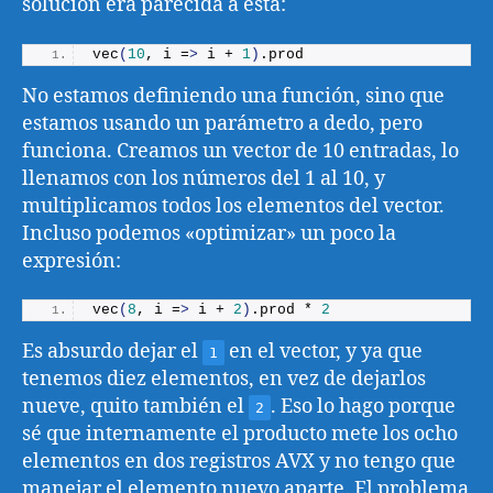
solución era parecida a ésta:
vec
(
10
, i =
>
 i + 
1
)
.
prod
No estamos definiendo una función, sino que
estamos usando un parámetro a dedo, pero
funciona. Creamos un vector de 10 entradas, lo
llenamos con los números del 1 al 10, y
multiplicamos todos los elementos del vector.
Incluso podemos «optimizar» un poco la
expresión:
vec
(
8
, i =
>
 i + 
2
)
.
prod
 * 
2
Es absurdo dejar el
en el vector, y ya que
1
tenemos diez elementos, en vez de dejarlos
nueve, quito también el
. Eso lo hago porque
2
sé que internamente el producto mete los ocho
elementos en dos registros AVX y no tengo que
manejar el elemento nuevo aparte. El problema