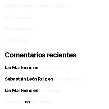
Mejoras importantes en Austra
No tan bueno
No lo digo yo…
The Mage
Comentarios recientes
Ian Marteens
en
No lo digo yo…
Sebastián León Ruiz
en
No lo digo yo…
Ian Marteens
en
The Mage
Business
en
The Mage