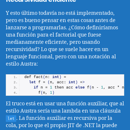
Y esto último todavía no está implementado,
pero es bueno pensar en estas cosas antes de
lanzarse a programarlas. ¿Cómo definiríamos
una función para el factorial que fuese
medianamente eficiente, pero usando
recursividad? Lo que se suele hacer en un
lenguaje funcional, pero con una notación al
estilo Austra:
def 
fact
(
n: 
int
)
 =
let
 f = 
(
n, acc: 
int
)
 =
>
if
 n = 
1
 then acc 
else
f
(
n - 
1
, acc * n
)
f
(
n, 
1
)
El truco está en usar una función auxiliar, que al
estilo Austra sería una lambda en una cláusula
. La función auxiliar es recursiva por la
let
cola, por lo que el propio JIT de .NET la puede