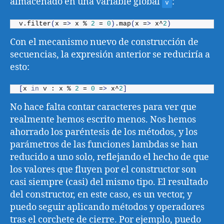
almacenado en una variable global
:
v
v.
filter
(
x =
>
 x % 
2
 = 
0
)
.
map
(
x =
>
 x^
2
)
Con el mecanismo nuevo de construcción de
secuencias, la expresión anterior se reduciría a
esto:
[
x 
in
 v : x % 
2
 = 
0
 =
>
 x^
2
]
No hace falta contar caracteres para ver que
realmente hemos escrito menos. Nos hemos
ahorrado los paréntesis de los métodos, y los
parámetros de las funciones lambdas se han
reducido a uno solo, reflejando el hecho de que
los valores que fluyen por el constructor son
casi siempre (casi) del mismo tipo. El resultado
del constructor, en este caso, es un vector, y
puedo seguir aplicando métodos y operadores
tras el corchete de cierre. Por ejemplo, puedo