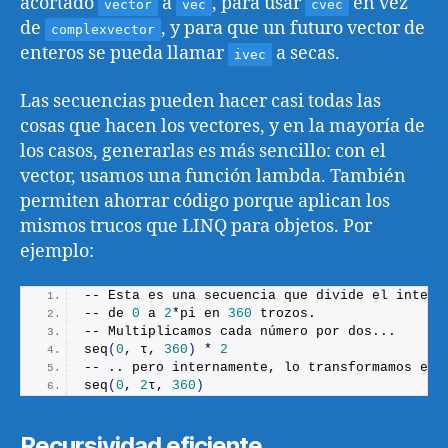
acortado
a
, para usar
en vez
vector
vec
cvec
de
, y para que un futuro vector de
complexvector
enteros se pueda llamar
a secas.
ivec
Las secuencias pueden hacer casi todas las
cosas que hacen los vectores, y en la mayoría de
los casos, generarlas es más sencillo: con el
vector, usamos una función lambda. También
permiten ahorrar código porque aplican los
mismos trucos que LINQ para objetos. Por
ejemplo:
-- Esta es una secuencia que divide el interv
-- de 
0
 a 
2
*pi en 
360
 trozos.
-- Multiplicamos cada número por dos...
seq
(
0
, τ, 
360
)
 * 
2
-- .. pero internamente, lo transformamos en 
seq
(
0
, 
2
τ, 
360
)
Recursividad eficiente