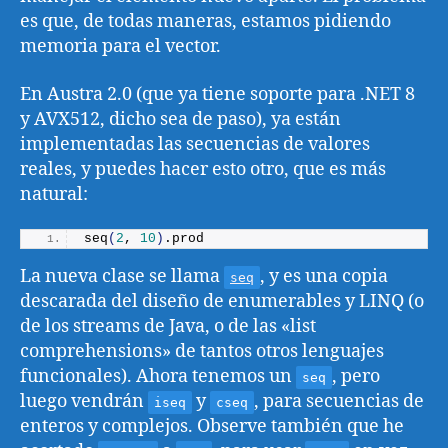
es que, de todas maneras, estamos pidiendo
memoria para el vector.
En Austra 2.0 (que ya tiene soporte para .NET 8
y AVX512, dicho sea de paso), ya están
implementadas las secuencias de valores
reales, y puedes hacer esto otro, que es más
natural:
seq
(
2
, 
10
)
.
prod
La nueva clase se llama
, y es una copia
seq
descarada del diseño de enumerables y LINQ (o
de los streams de Java, o de las «list
comprehensions» de tantos otros lenguajes
funcionales). Ahora tenemos un
, pero
seq
luego vendrán
y
, para secuencias de
iseq
cseq
enteros y complejos. Observe también que he