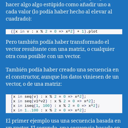
hacer algo algo estúpido como añadir uno a
cada valor (lo podía haber hecho al elevar al
cuadrado):
([
x 
in
 v : x % 
2
 = 
0
 =
>
 x^
2
]
 + 
1
)
.
plot
Pero también podía haber transformado el
vector resultante con una matriz, o cualquier
otra cosa posible con un vector.
También podía haber creado una secuencia en
el constructor, aunque los datos viniesen de un
vector, o de una matriz:
[
x 
in
seq
(
v
)
 : x % 
2
 = 
0
 =
>
 x^
2
]
;
[
x 
in
seq
(
v1^v2
)
 : x % 
2
 = 
0
 =
>
 x^
2
]
;
[
x 
in
iseq
(
1
, 
100
)
 : x % 
2
 = 
0
 =
>
 x^
2
]
;
[
x 
in
1.
.100
 : x % 
2
 = 
0
 =
>
 x^
2
]
;
El primer ejemplo usa una secuencia basada en