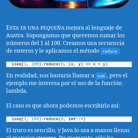
Esta es una pequeña
mejora al lenguaje de
Austra. Supongamos que queremos sumar los
números del 1 al 100. Creamos una secuencia
de enteros y le aplicamos el método
:
reduce
iseq
(
1
, 
100
)
.
reduce
(
0
, 
(
x, y
)
 =
>
 x + y
)
En realidad, nos bastaría llamar a
, pero el
sum
ejemplo me interesa por el uso de la función
lambda.
El caso es que ahora podemos escribirlo así:
iseq
(
1
, 
100
)
.
reduce
(
0
, 
int
::+
)
El truco es sencillo, y Java lo usa a manos llenas