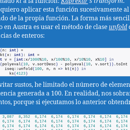
amado
kt
a la función:
Kaprekar
‘s transform
.
quiero aplicar esta función sucesivamente al
ado de la propia función. La forma más sencil
o en Austra es usar el método de clase
unfold
cias de enteros:
(
n: 
int
)
 =
kt
(
x: 
int
)
: 
int
 = 
t
 v = 
[
int
:x/
1000
%
10
, x/
100
%
10
, x/
10
%
10
, x%
10
]
in
(
polyeval
(
10
, v.
sortDesc
)
 - 
polyeval
(
10
, v.
sort
))
.
toInt
  iseq::
unfold
(
100
, n, n =
>
kt
(
n
))
in
ks
(
4123
)
vitar sustos, he limitado el número de elemen
uencia generada a 100. En realidad, nos sobr
tos, porque si ejecutamos lo anterior obten
3
,
087
8
,
352
6
,
174
6
,
174
6
,
174
6
,
174
6
,
174
6
,
174
6
,
174
6
,
174
6
,
174
6
,
174
6
,
174
6
,
174
6
,
174
6
,
174
6
,
174
6
,
174
6
,
174
6
,
174
6
,
174
6
,
174
6
,
174
6
,
174