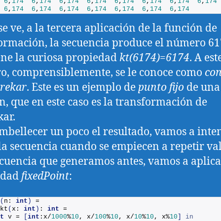
6
,
174
6
,
174
6
,
174
6
,
174
6
,
174
6
,
174
6
,
174
6
,
174
6
,
174
6
,
174
6
,
174
6
,
174
6
,
174
6
,
174
6
,
174
e ve, a la tercera aplicación de la función de
ormación, la secuencia produce el número 61
ene la curiosa propiedad
kt(6174)=6174
. A est
, comprensiblemente, se le conoce como
con
rekar
. Este es un ejemplo de
punto fijo
de una
n, que en este caso es la transformación de
ar.
mbellecer un poco el resultado, vamos a inte
la secuencia cuando se empiecen a repetir val
ecuencia que generamos antes, vamos a aplica
edad
fixedPoint
:
(
n: 
int
)
 =
kt
(
x: 
int
)
: 
int
 = 
t
 v = 
[
int
:x/
1000
%
10
, x/
100
%
10
, x/
10
%
10
, x%
10
]
in