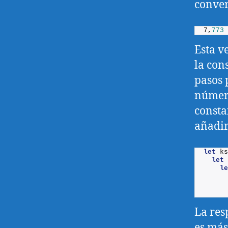
conver
7,
773
Esta v
la con
pasos 
número
consta
añadir
let
ks
let
le
      
La res
es más