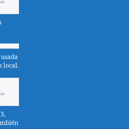
in
s
 usada
 local.
in
3,
ambién