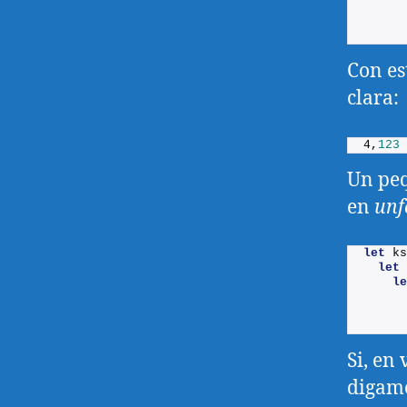
      
Con es
clara:
4,
123
Un peq
en
unf
let
ks
let
le
      
Si, en
digamo