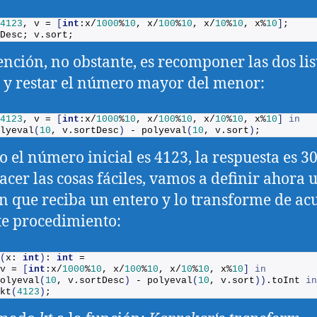
4123
, v = 
[
int
:x/
1000
%
10
, x/
100
%
10
, x/
10
%
10
, x%
10
]
;
Desc
; v.
sort
;
ención, no obstante, es recomponer las dos lis
s y restar el número mayor del menor:
4123
, v = 
[
int
:x/
1000
%
10
, x/
100
%
10
, x/
10
%
10
, x%
10
]
in
lyeval
(
10
, v.
sortDesc
)
 - 
polyeval
(
10
, v.
sort
)
;
 el número inicial es 4123, la respuesta es 3
acer las cosas fáciles, vamos a definir ahora 
n que reciba un entero y lo transforme de ac
te procedimiento:
(
x: 
int
)
: 
int
 = 
v = 
[
int
:x/
1000
%
10
, x/
100
%
10
, x/
10
%
10
, x%
10
]
in
olyeval
(
10
, v.
sortDesc
)
 - 
polyeval
(
10
, v.
sort
))
.
toInt
in
kt
(
4123
)
;