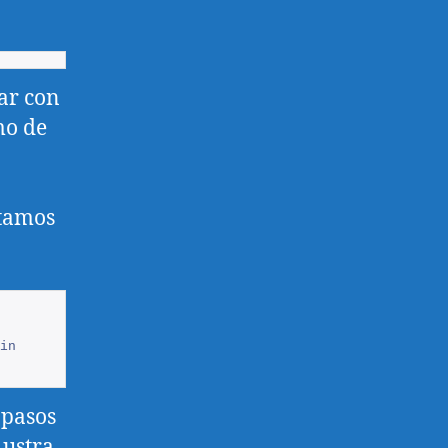
ar con
mo de
itamos
in
 pasos
Austra