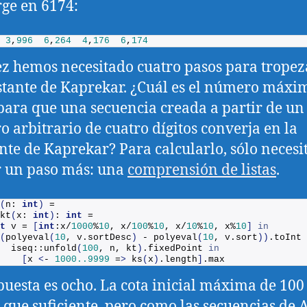
ge en 6174:
3
,
996
6
,
264
4
,
176
6
,
174
ez hemos necesitado cuatro pasos para tropez
stante de Kaprekar. ¿Cuál es el número máxi
para que una secuencia creada a partir de un
 arbitrario de cuatro dígitos converja en la
nte de Kaprekar? Para calcularlo, sólo neces
 un paso más: una
comprensión de listas
.
(
n: 
int
)
 =
kt
(
x: 
int
)
: 
int
 = 
t
 v = 
[
int
:x/
1000
%
10
, x/
100
%
10
, x/
10
%
10
, x%
10
]
in
(
polyeval
(
10
, v.
sortDesc
)
 - 
polyeval
(
10
, v.
sort
))
.
toInt
  iseq::
unfold
(
100
, n, kt
)
.
fixedPoint
in
[
x 
<
- 
1000.
.9999
 =
>
ks
(
x
)
.
length
]
.
max
puesta es ocho. La cota inicial máxima de 100
 que suficiente, pero como las secuencias de 