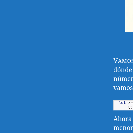
Vamos
dónde 
número
vamos 
let
 x=
    v;
Ahora 
menor,