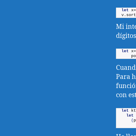
let
 x=
v.
sort
Mi int
dígito
let
 x=
po
Cuando
Para h
funció
con es
let
kt
let
 
(
p