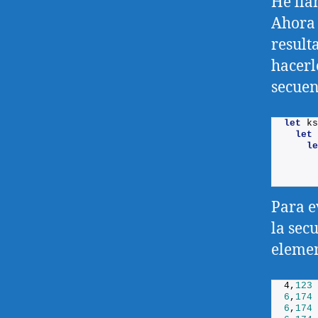
He ll
Ahora 
result
hacerl
secuen
let
ks
let
le
      
Para e
la sec
elemen
4,
123
6
,
174
6
,
174