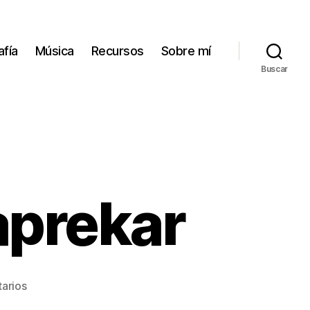
afía
Música
Recursos
Sobre mí
Buscar
aprekar
en
arios
La