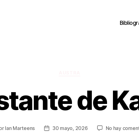
Bibliogr
Categorías
AUSTRA
stante de K
or
Ian Marteens
30 mayo, 2026
No hay coment
or
Fecha
de