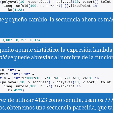
(
polyeval
(
10
, v.
sortDesc
)
 - 
polyeval
(
10
, v.
sort
))
.
toInt
  iseq::
unfold
(
100
, n, n =
>
kt
(
n
))
.
fixedPoint
in
ks
(
4123
)
te pequeño cambio, la secuencia ahora es má
3
,
087
8
,
352
6
,
174
ueño apunte sintáctico: la expresión lambda
old
se puede abreviar al nombre de la función
(
n: 
int
)
 =
kt
(
x: 
int
)
: 
int
 = 
t
 v = 
[
int
:x/
1000
%
10
, x/
100
%
10
, x/
10
%
10
, x%
10
]
in
(
polyeval
(
10
, v.
sortDesc
)
 - 
polyeval
(
10
, v.
sort
))
.
toInt
  iseq::
unfold
(
100
, n, kt
)
.
fixedPoint
in
ks
(
4123
)
 vez de utilizar 4123 como semilla, usamos 777
s, obtenemos una secuencia parecida, que t