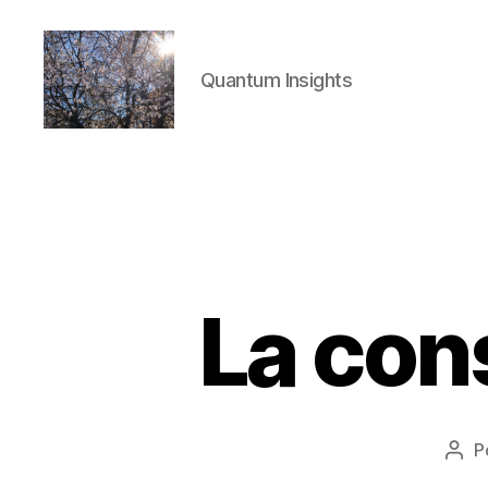
Quantum Insights
Quantum
Insights
La con
P
Aut
de