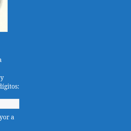
a
 y
ígitos:
yor a