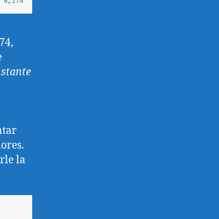
6
,
174
6
,
174
6
,
174
6
,
174
6
,
174
6
,
174
6
,
174
6
,
174
74,
e
stante
ntar
ores.
rle la