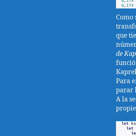
6
,
174
6
,
174
Como s
transf
que ti
número
de Kap
funció
Kaprek
Para e
parar 
A la s
propi
let
ks
let
le