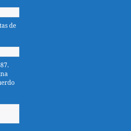
tas de
087.
una
uerdo