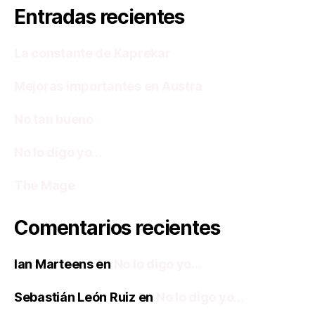
Entradas recientes
La constante de Kaprekar
Mejoras importantes en Austra
No tan bueno
No lo digo yo…
The Mage
Comentarios recientes
Ian Marteens
en
No lo digo yo…
Sebastián León Ruiz
en
No lo digo yo…