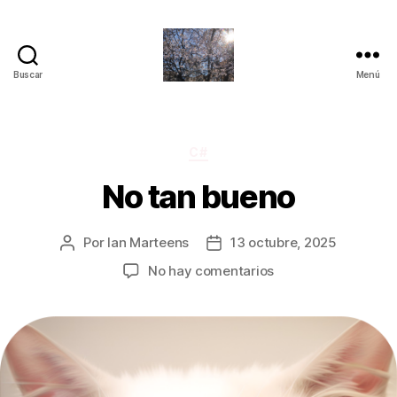
Buscar
Menú
Quantum
Insights
Categorías
C#
No tan bueno
Por
Ian Marteens
13 octubre, 2025
Autor
Fecha
de
de
en
No hay comentarios
la
la
No
entrada
entrada
tan
bueno