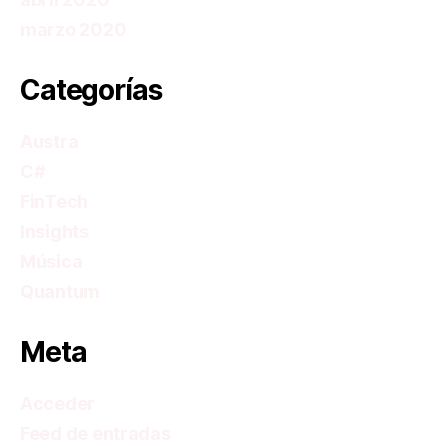
marzo 2020
Categorías
Austra
C#
FinTech
Insights
Música
Quantum
Meta
Acceder
Feed de entradas