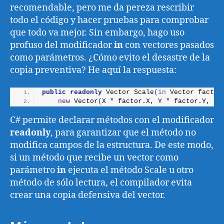
recomendable, pero me da pereza rescribir
todo el código y hacer pruebas para comprobar
que todo va mejor. Sin embargo, hago uso
profuso del modificador
in
con vectores pasados
como parámetros. ¿Cómo evito el desastre de la
copia preventiva? He aquí la respuesta:
public
readonly
 Vector 
Scale
(
in
 Vector factor
new
Vector
(
X * factor.
X
, Y * factor.
Y
, Z 
C# permite declarar métodos con el modificador
readonly
, para garantizar que el método no
modifica campos de la estructura. De este modo,
si un método que recibe un vector como
parámetro
in
ejecuta el método Scale u otro
método de sólo lectura, el compilador evita
crear una copia defensiva del vector.