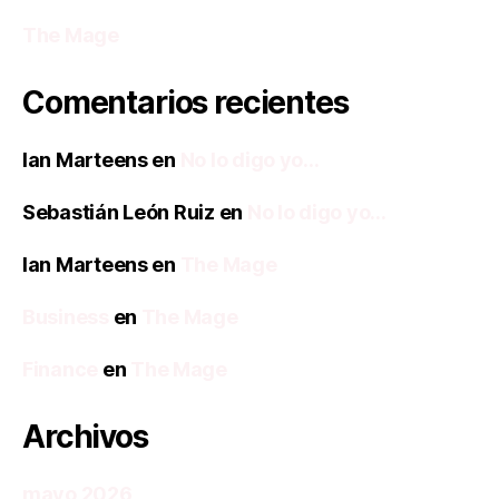
The Mage
Comentarios recientes
Ian Marteens
en
No lo digo yo…
Sebastián León Ruiz
en
No lo digo yo…
Ian Marteens
en
The Mage
Business
en
The Mage
Finance
en
The Mage
Archivos
mayo 2026