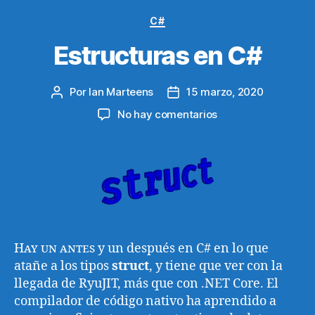
Categorías
C#
Estructuras en C#
Por
Ian Marteens
15 marzo, 2020
Autor
Fecha
de
de
en
No hay comentarios
la
la
Estructuras
entrada
entrada
en
C#
Hay un antes
y un después en C# en lo que
atañe a los tipos
struct
, y tiene que ver con la
llegada de RyuJIT, más que con .NET Core. El
compilador de código nativo ha aprendido a