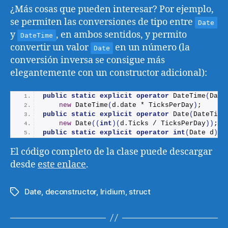
¿Más cosas que pueden interesar? Por ejemplo,
se permiten las conversiones de tipo entre
Date
y
, en ambos sentidos, y permito
DateTime
convertir un valor
en un número (la
Date
conversión inversa se consigue más
elegantemente con un constructor adicional):
public
static
explicit
operator
DateTime
(
Date
new
DateTime
(
d.
date
 * TicksPerDay
)
;
public
static
explicit
operator
Date
(
DateTime
new
Date
((
int
)(
d.
Ticks
 / TicksPerDay
))
;
public
static
explicit
operator
int
(
Date d
)
 =
El código completo de la clase puede descargar
desde
este enlace
.
Date
,
deconstructor
,
Iridium
,
struct
Etiquetas