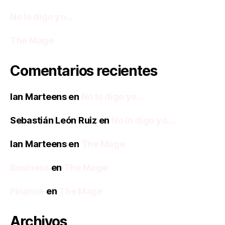
No lo digo yo…
The Mage
Comentarios recientes
Ian Marteens
en
No lo digo yo…
Sebastián León Ruiz
en
No lo digo yo…
Ian Marteens
en
The Mage
Business
en
The Mage
Finance
en
The Mage
Archivos