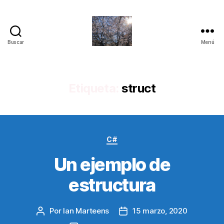
Buscar
Menú
Quantum
Insights
Etiqueta:
struct
Categorías
C#
Un ejemplo de
estructura
Por
Ian Marteens
15 marzo, 2020
Autor
Fecha
de
de