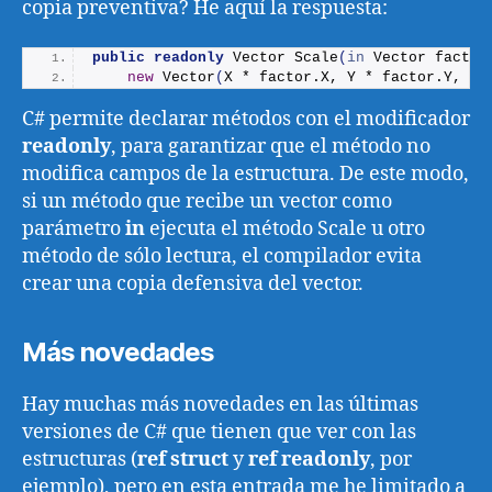
copia preventiva? He aquí la respuesta:
public
readonly
 Vector 
Scale
(
in
 Vector factor
new
Vector
(
X * factor.
X
, Y * factor.
Y
, Z 
C# permite declarar métodos con el modificador
readonly
, para garantizar que el método no
modifica campos de la estructura. De este modo,
si un método que recibe un vector como
parámetro
in
ejecuta el método Scale u otro
método de sólo lectura, el compilador evita
crear una copia defensiva del vector.
Más novedades
Hay muchas más novedades en las últimas
versiones de C# que tienen que ver con las
estructuras (
ref struct
y
ref readonly
, por
ejemplo), pero en esta entrada me he limitado a