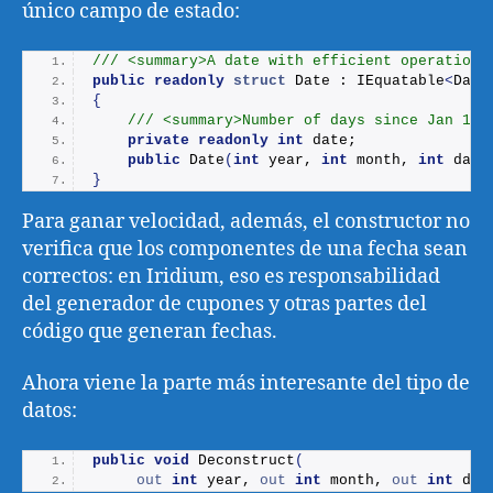
único campo de estado:
/// <summary>A date with efficient operations
public
readonly
struct
 Date : IEquatable
<
Date
{
/// <summary>Number of days since Jan 1st
private
readonly
int
 date;
public
Date
(
int
 year, 
int
 month, 
int
 day
)
}
Para ganar velocidad, además, el constructor no
verifica que los componentes de una fecha sean
correctos: en Iridium, eso es responsabilidad
del generador de cupones y otras partes del
código que generan fechas.
Ahora viene la parte más interesante del tipo de
datos:
public
void
Deconstruct
(
out
int
 year, 
out
int
 month, 
out
int
 day