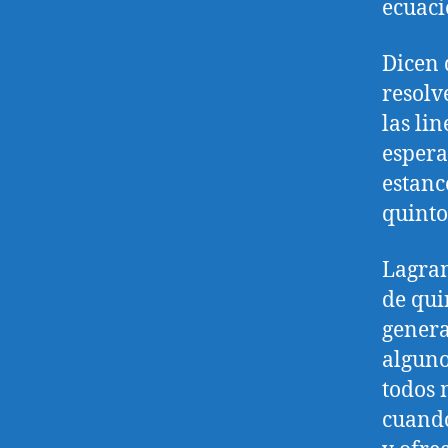
ecuaci
Dicen 
resolv
las li
espera
estanc
quinto
Lagran
de qui
genera
alguno
todos 
cuando