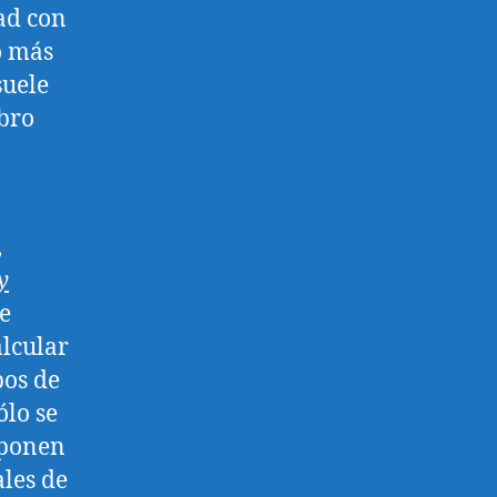
dad con
o más
suele
ibro
,
y
e
alcular
pos de
ólo se
 ponen
ales de