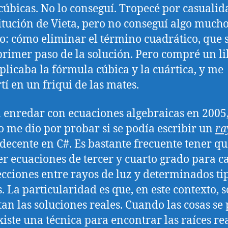
 cúbicas. No lo conseguí. Tropecé por casuali
titución de Vieta, pero no conseguí algo much
lo: cómo eliminar el término cuadrático, que 
 primer paso de la solución. Pero compré un l
plicaba la fórmula cúbica y la cuártica, y me
tí en un friqui de las mates.
a enredar con ecuaciones algebraicas en 2005
 me dio por probar si se podía escribir un
ra
decente en C#. Es bastante frecuente tener qu
er ecuaciones de tercer y cuarto grado para c
ecciones entre rayos de luz y determinados ti
s. La particularidad es que, en este contexto, s
tan las soluciones reales. Cuando las cosas se
existe una técnica para encontrar las raíces re