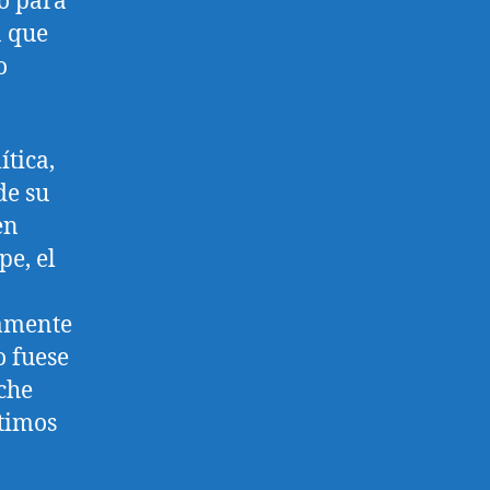
hó para
a que
o
ítica,
de su
en
pe, el
camente
o fuese
che
ltimos