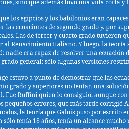
ones, sino que además tuvo una vida corta y t
que los egipcios y los babilonios eran capaces
er las ecuaciones de segundo grado y, por sup
neales. Las de tercer y cuarto grado tuvieron q
r al Renacimiento Italiano. Y luego, la teoría 
ó: nadie era capaz de resolver una ecuación 
 grado general; sólo algunas versiones restri
ge estuvo a punto de demostrar que las ecua
nto grado y superiores no tenían una solució
l. Fue Ruffini quien lo consiguió, aunque con
s pequeños errores, que más tarde corrigió A
modos, la teoría que Galois puso por escrito e
 sólo tenía 18 años, tenía un alcance mucho