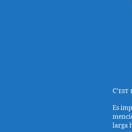
C’est 
Es imp
mencio
larga 