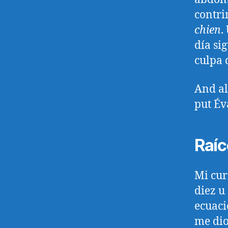
contri
chien
.
día si
culpa 
And al
put Év
Raíc
Mi cur
diez u
ecuaci
me dio