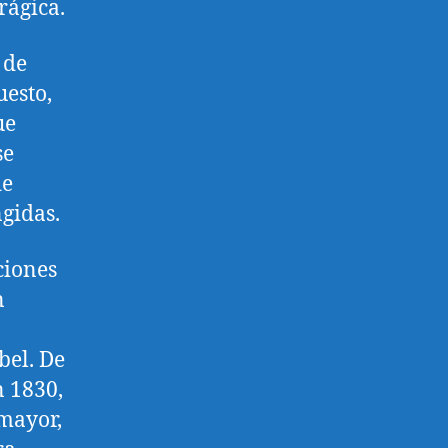
rágica.
 de
uesto,
ue
se
de
ngidas.
ciones
n
bel. De
n 1830,
 mayor,