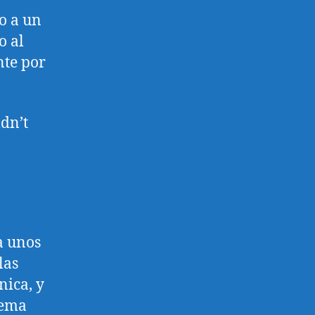
o a un
o al
nte por
ldn’t
a unos
las
nica, y
lema