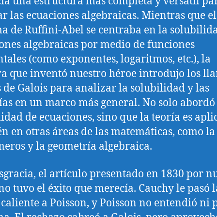
cía una estructura más completa y versátil pa
ar las ecuaciones algebraicas. Mientras que el
a de Ruffini-Abel se centraba en la solubilid
ones algebraicas por medio de funciones
tales (como exponentes, logaritmos, etc.), la
ra que inventó nuestro héroe introdujo los l
 de Galois para analizar la solubilidad y las
ías en un marco más general. No solo abordó 
lidad de ecuaciones, sino que la teoría es apli
n en otras áreas de las matemáticas, como la 
eros y la geometría algebraica.
sgracia, el artículo presentado en 1830 por n
no tuvo el éxito que merecía. Cauchy le pasó l
 caliente a Poisson, y Poisson no entendió ni