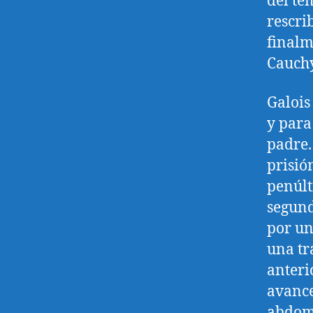
del te
rescri
finalm
Cauchy
Galois
y para
padre.
prisió
penúlt
segund
por u
una tr
anteri
avance
abdome