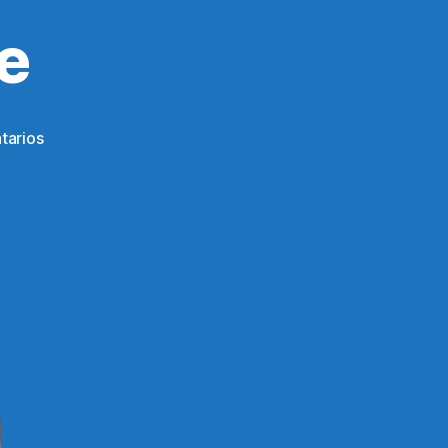
e
en
tarios
Austra
PolySolve