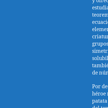
y ofre
estudi
teorem
ecuaci
elemen
criatu
grupos
simetr
solubi
tambié
de núm
Por de
héroe 
patata