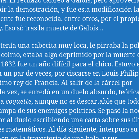
ma. El rechazo cabreó a Galois, pero aprovec
bir la demostración, y fue esta modificación l
ente fue reconocida, entre otros, por el propi
. Eso sí: tras la muerte de Galois…
 tenía una cabecita muy loca, le pirraba la pol
 colmo, estaba algo deprimido por la muerte 
 1832 fue un año difícil para el chico. Estuvo 
n un par de veces, por ciscarse en Louis Philip
imo rey de Francia. Al salir de la cárcel por
a vez, se enredó en un duelo absurdo, teóri
na
coquette
, aunque no es descartable que tod
ampa de sus enemigos políticos. Se pasó la no
or al duelo escribiendo una carta sobre sus ú
s matemáticos. Al día siguiente, interpuso su
n en la trayectoria de una bala, y sus