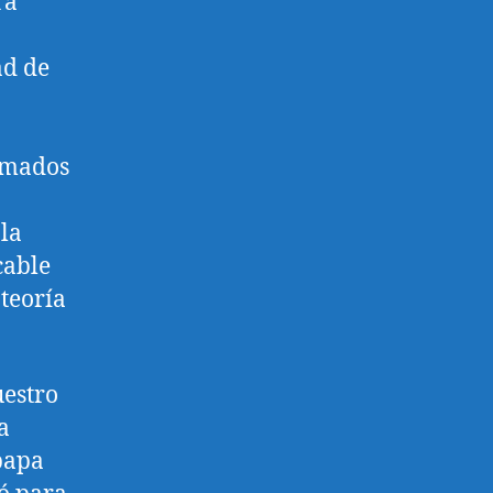
ra
ad de
lamados
la
cable
teoría
uestro
a
 papa