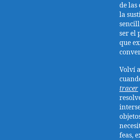
de las
la sus
sencil
ser el
que ex
conver
Volví 
cuando
tracer
resolv
inters
objeto
necesi
feas, 