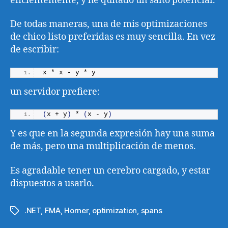
eficientemente, y he quitado un salto potencial.
De todas maneras, una de mis optimizaciones
de chico listo preferidas es muy sencilla. En vez
de escribir:
x * x - y * y
un servidor prefiere:
(
x + y
)
 * 
(
x - y
)
Y es que en la segunda expresión hay una suma
de más, pero una multiplicación de menos.
Es agradable tener un cerebro cargado, y estar
dispuestos a usarlo.
.NET
,
FMA
,
Horner
,
optimization
,
spans
Etiquetas