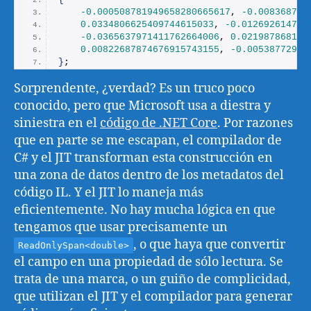
-0.000508781949658280665617
, 
-0.008368748
0.0334806625409744615033
, 
-0.012692614766
-0.0365637971411762664006
, 
0.021987868111
0.00822687874676915743155
, 
-0.00538772965
}
;
Sorprendente, ¿verdad? Es un truco poco
conocido, pero que Microsoft usa a diestra y
siniestra en el
código de .NET Core
. Por razones
que en parte se me escapan, el compilador de
C# y el JIT transforman esta construcción en
una zona de datos dentro de los metadatos del
código IL. Y el JIT lo maneja más
eficientemente. No hay mucha lógica en que
tengamos que usar precisamente un
, o que haya que convertir
ReadOnlySpan<double>
el campo en una propiedad de sólo lectura. Se
trata de una marca, o un guiño de complicidad,
que utilizan el JIT y el compilador para generar