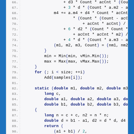
                + d3 * Count * acCnt * 
(
Count
                + 
3
 * d * 
(
Count * a.
m2
 - acC
            m4 += a.
m4
 + d4 * Count * acCnt
                    * 
(
Count * 
(
Count - acCnt
                        + acCnt * acCnt
)
 / 
(
n
                + 
6
 * d2 * 
(
Count * Count * a
                    + acCnt * acCnt * m2
)
 / n
                + 
4
 * d * 
(
Count * a.
m3
 - acC
(
m1, m2, m3, Count
)
 = 
(
nm1, nm2, 
}
        min = 
Min
(
min, vMin.
Min
())
;
        max = 
Max
(
max, vMax.
Max
())
;
}
for
(
; i 
<
 size; ++i
)
Add
(
samples
[
i
])
;
static
(
double
 m1, 
double
 m2, 
double
 m3, 
long
 c,
double
 a1, 
double
 a2, 
double
 a3, 
doub
double
 b1, 
double
 b2, 
double
 b3, 
doub
{
long
 n = c + c, n2 = n * n;
double
 d = b1 - a1, d2 = d * d, d4 = 
return
(
(
a1 + b1
)
 / 
2
,