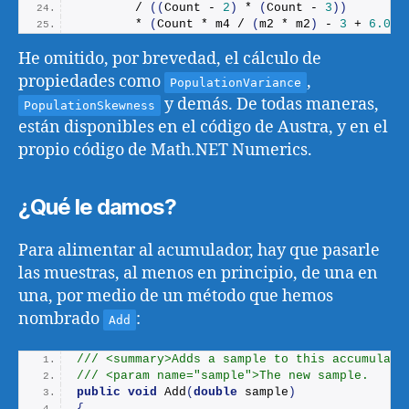
        / 
((
Count - 
2
)
 * 
(
Count - 
3
))
        * 
(
Count * m4 / 
(
m2 * m2
)
 - 
3
 + 
6.0
 /
He omitido, por brevedad, el cálculo de
propiedades como
,
PopulationVariance
y demás. De todas maneras,
PopulationSkewness
están disponibles en el código de Austra, y en el
propio código de Math.NET Numerics.
¿Qué le damos?
Para alimentar al acumulador, hay que pasarle
las muestras, al menos en principio, de una en
una, por medio de un método que hemos
nombrado
:
Add
/// <summary>Adds a sample to this accumulato
/// <param name="sample">The new sample.
public
void
Add
(
double
 sample
)
{