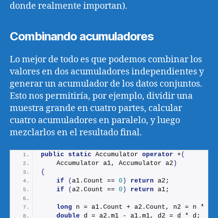
donde realmente importan).
Combinando acumuladores
Lo mejor de todo es que podemos combinar los
valores en dos acumuladores independientes y
generar un acumulador de los datos conjuntos.
Esto nos permitiría, por ejemplo, dividir una
muestra grande en cuatro partes, calcular
cuatro acumuladores en paralelo, y luego
mezclarlos en el resultado final.
public
static
 Accumulator 
operator
 +
(
    Accumulator a1, Accumulator a2
)
{
if
(
a1.
Count
 == 
0
)
return
 a2;
if
(
a2.
Count
 == 
0
)
return
 a1;
long
 n = a1.
Count
 + a2.
Count
, n2 = n * n;
double
 d = a2.
m1
 - a1.
m1
, d2 = d * d;