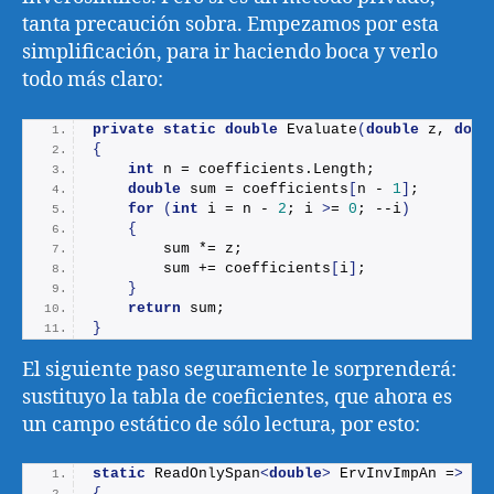
tanta precaución sobra. Empezamos por esta
simplificación, para ir haciendo boca y verlo
todo más claro:
private
static
double
Evaluate
(
double
 z, 
doub
{
int
 n = coefficients.
Length
;
double
 sum = coefficients
[
n - 
1
]
;
for
(
int
 i = n - 
2
; i 
>
= 
0
; --i
)
{
        sum *= z;
        sum += coefficients
[
i
]
;
}
return
 sum;
}
El siguiente paso seguramente le sorprenderá:
sustituyo la tabla de coeficientes, que ahora es
un campo estático de sólo lectura, por esto:
static
 ReadOnlySpan
<
double
>
 ErvInvImpAn =
>
ne
{