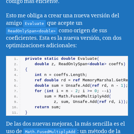
código más eficiente.
Esto me obliga a crear una nueva versión del
amigo
que acepte un
Evaluate
como origen de sus
ReadOnlySpan<double>
coeficientes. Esta es la nueva versión, con dos
optimizaciones adicionales:
private
static
double
Evaluate
(
double
 z, ReadOnlySpan
<
double
>
 coeffs
)
{
int
 n = coeffs.
Length
;
ref
double
 rd = 
ref
 MemoryMarshal.
GetRefe
double
 sum = Unsafe.
Add
(
ref
 rd, n - 
1
)
;
for
(
int
 i = n - 
2
; i 
>
= 
0
; --i
)
        sum = Math.
FusedMultiplyAdd
(
            z, sum, Unsafe.
Add
(
ref
 rd, i
))
;
return
 sum;
}
De las dos nuevas mejoras, la más sencilla es el
uso de
: un método de la
Math.FusedMultiplyAdd