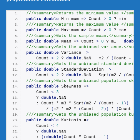
///<summary>Returns the minimum value.</summa
public
double
 Minimum =
>
 Count 
>
0
 ? min : 
do
///<summary>Returns the maximum value.</summa
public
double
 Maximum =
>
 Count 
>
0
 ? max : 
do
///<summary>Gets the sample mean.</summary>
public
double
 Mean =
>
 Count 
>
0
 ? m1 : 
double
///<summary>Gets the unbiased variance.</summ
public
double
 Variance =
>
    Count 
<
2
 ? 
double
.
NaN
 : m2 / 
(
Count - 
1
)
///<summary>Gets the unbiased standard deviat
public
double
 StandardDeviation =
>
    Count 
<
2
 ? 
double
.
NaN
 : 
Sqrt
(
m2 / 
(
Count
///<summary>Gets the unbiased population skew
public
double
 Skewness =
>
    Count 
<
3
    ? 
double
.
NaN
    : Count * m3 * 
Sqrt
(
m2 / 
(
Count - 
1
))
        / 
(
m2 * m2 * 
(
Count - 
2
))
 * 
(
Count - 
///<summary>Gets the unbiased population kurt
public
double
 Kurtosis =
>
    Count 
<
4
    ? 
double
.
NaN
    : 
((
double
)
Count * Count - 
1
)