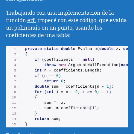
Trabajando con una implementación de la
función
erf
, tropecé con este código, que evalúa
un polinomio en un punto, usando los
coeficientes de una tabla:
private
static
double
Evaluate
(
double
 z, 
doub
{
if
(
coefficients == 
null
)
throw
new
ArgumentNullException
(
nameo
int
 n = coefficients.
Length
;
if
(
n == 
0
)
return
0
;
double
 sum = coefficients
[
n - 
1
]
;
for
(
int
 i = n - 
2
; i 
>
= 
0
; --i
)
{
        sum *= z;
        sum += coefficients
[
i
]
;
}
return
 sum;
}