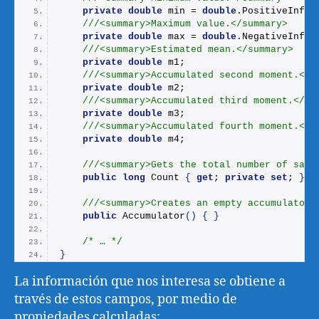
private
double
 min = 
double
.
PositiveInfin
///<summary>Maximum value.</summary>
private
double
 max = 
double
.
NegativeInfin
///<summary>Estimated mean.</summary>
private
double
 m1;
///<summary>Accumulated second moment.</s
private
double
 m2;
///<summary>Accumulated third moment.</su
private
double
 m3;
///<summary>Accumulated fourth moment.</s
private
double
 m4;
///<summary>Gets the total number of samp
public
long
 Count 
{
get
; 
private
set
; 
}
///<summary>Creates an empty accumulator.
public
Accumulator
()
{
}
/* … */
}
La información que nos interesa se obtiene a
través de estos campos, por medio de
propiedades calculadas: