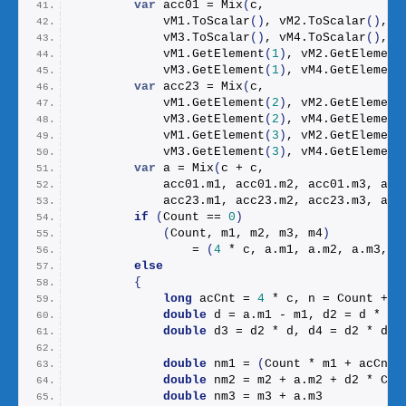
var
 acc01 = 
Mix
(
c,
            vM1.
ToScalar
()
, vM2.
ToScalar
()
,
            vM3.
ToScalar
()
, vM4.
ToScalar
()
,
            vM1.
GetElement
(
1
)
, vM2.
GetElement
            vM3.
GetElement
(
1
)
, vM4.
GetElement
var
 acc23 = 
Mix
(
c,
            vM1.
GetElement
(
2
)
, vM2.
GetElement
            vM3.
GetElement
(
2
)
, vM4.
GetElement
            vM1.
GetElement
(
3
)
, vM2.
GetElement
            vM3.
GetElement
(
3
)
, vM4.
GetElement
var
 a = 
Mix
(
c + c,
            acc01.
m1
, acc01.
m2
, acc01.
m3
, acc
            acc23.
m1
, acc23.
m2
, acc23.
m3
, acc
if
(
Count == 
0
)
(
Count, m1, m2, m3, m4
)
                = 
(
4
 * c, a.
m1
, a.
m2
, a.
m3
, a
else
{
long
 acCnt = 
4
 * c, n = Count + a
double
 d = a.
m1
 - m1, d2 = d * d;
double
 d3 = d2 * d, d4 = d2 * d2;
double
 nm1 = 
(
Count * m1 + acCnt 
double
 nm2 = m2 + a.
m2
 + d2 * Cou
double
 nm3 = m3 + a.
m3