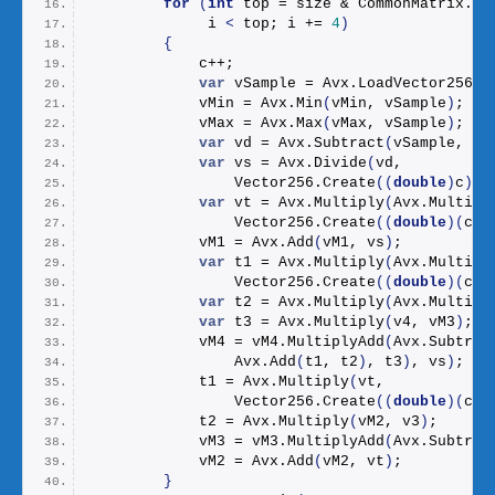
for
(
int
 top = size & CommonMatrix.
AV
             i 
<
 top; i += 
4
)
{
            c++;
var
 vSample = Avx.
LoadVector256
(
s
            vMin = Avx.
Min
(
vMin, vSample
)
;
            vMax = Avx.
Max
(
vMax, vSample
)
;
var
 vd = Avx.
Subtract
(
vSample, vM
var
 vs = Avx.
Divide
(
vd,
                Vector256.
Create
((
double
)
c
))
;
var
 vt = Avx.
Multiply
(
Avx.
Multipl
                Vector256.
Create
((
double
)(
c -
            vM1 = Avx.
Add
(
vM1, vs
)
;
var
 t1 = Avx.
Multiply
(
Avx.
Multipl
                Vector256.
Create
((
double
)(
c *
var
 t2 = Avx.
Multiply
(
Avx.
Multipl
var
 t3 = Avx.
Multiply
(
v4, vM3
)
;
            vM4 = vM4.
MultiplyAdd
(
Avx.
Subtrac
                Avx.
Add
(
t1, t2
)
, t3
)
, vs
)
;
            t1 = Avx.
Multiply
(
vt,
                Vector256.
Create
((
double
)(
c -
            t2 = Avx.
Multiply
(
vM2, v3
)
;
            vM3 = vM3.
MultiplyAdd
(
Avx.
Subtrac
            vM2 = Avx.
Add
(
vM2, vt
)
;
}