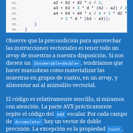
            a2 + b2 + d2 * c / 
2
,
            a3 + b3 + 
3
 * d * 
(
b2 - a2
)
 / 
2
,
            a4 + b4 + d4 * c / 
8
 + 
3
 * d2 * 
(
               + 
2
 * d * 
(
b3 - a3
))
;
}
}
Observe que la precondición para aprovechar
las instrucciones vectoriales es tener todo un
array
de muestras a nuestra disposición. Si nos
diesen un
, tendríamos que
IEnumerable<double>
hacer maniobras como materializar las
muestras en grupos de cuatro, en un
array
, y
alimentar así al animalito vectorial.
El código es relativamente sencillo, si miramos
con atención. La parte AVX prácticamente
repite el código del
escalar. Por cada campo
Add
de
hay un vector de doble
Accumulator
precisión. La excepción es la propiedad
,
Count