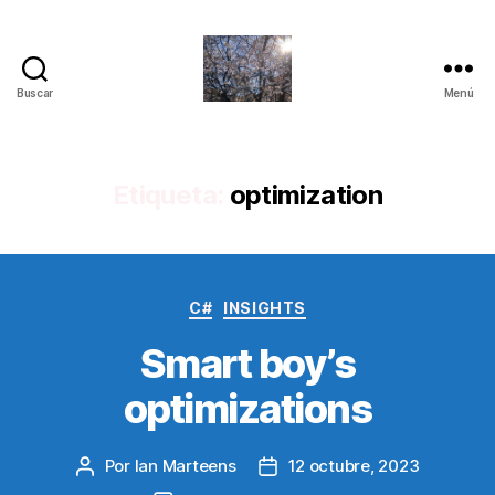
Buscar
Menú
Quantum
Insights
Etiqueta:
optimization
Categorías
C#
INSIGHTS
Smart boy’s
optimizations
Por
Ian Marteens
12 octubre, 2023
Autor
Fecha
de
de