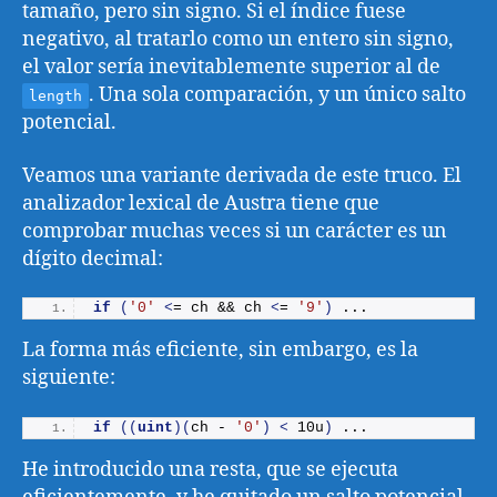
tamaño, pero sin signo. Si el índice fuese
negativo, al tratarlo como un entero sin signo,
el valor sería inevitablemente superior al de
. Una sola comparación, y un único salto
length
potencial.
Veamos una variante derivada de este truco. El
analizador lexical de Austra tiene que
comprobar muchas veces si un carácter es un
dígito decimal:
if
(
'0'
<
= ch && ch 
<
= 
'9'
)
 ...
La forma más eficiente, sin embargo, es la
siguiente:
if
((
uint
)(
ch - 
'0'
)
<
 10u
)
 ...
He introducido una resta, que se ejecuta