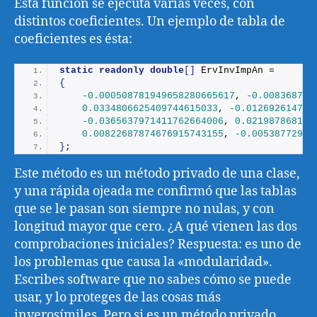
Esta función se ejecuta varias veces, con
distintos coeficientes. Un ejemplo de tabla de
coeficientes es ésta:
static
readonly
double
[]
 ErvInvImpAn =
{
-0.000508781949658280665617
, 
-0.008368748
0.0334806625409744615033
, 
-0.012692614766
-0.0365637971411762664006
, 
0.021987868111
0.00822687874676915743155
, 
-0.00538772965
}
;
Este método es un método privado de una clase,
y una rápida ojeada me confirmó que las tablas
que se le pasan son siempre no nulas, y con
longitud mayor que cero. ¿A qué vienen las dos
comprobaciones iniciales? Respuesta: es uno de
los problemas que causa la «modularidad».
Escribes software que no sabes cómo se puede
usar, y lo proteges de las cosas más
inverosímiles. Pero si es un método privado,