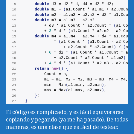
double
 d3 = d2 * d, d4 = d2 * d2;
double
 m1 = 
(
a1.
Count
 * a1.
m1
 + a2.
Count
 
double
 m2 = a1.
m2
 + a2.
m2
 + d2 * a1.
Count
double
 m3 = a1.
m3
 + a2.
m3
        + d3 * a1.
Count
 * a2.
Count
 * 
(
a1.
Coun
        + 
3
 * d * 
(
a1.
Count
 * a2.
m2
 - a2.
Coun
double
 m4 = a1.
m4
 + a2.
m4
 + d4 * a1.
Count
            * 
(
a1.
Count
 * 
(
a1.
Count
 - a2.
Coun
                + a2.
Count
 * a2.
Count
)
 / 
(
n2 
        + 
6
 * d2 * 
(
a1.
Count
 * a1.
Count
 * a2.
            + a2.
Count
 * a2.
Count
 * a1.
m2
)
 / 
        + 
4
 * d * 
(
a1.
Count
 * a2.
m3
 - a2.
Coun
return
new
()
{
        Count = n,
        m1 = m1, m2 = m2, m3 = m3, m4 = m4,
        min = 
Min
(
a1.
min
, a2.
min
)
,
        max = 
Max
(
a1.
max
, a2.
max
)
,
}
;
}
El código es complicado, y es fácil equivocarse
copiando y pegando (ya me ha pasado). De todas
maneras, es una clase que es fácil de testear.