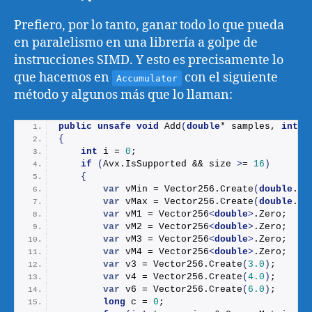
Prefiero, por lo tanto, ganar todo lo que pueda
en paralelismo en una librería a golpe de
instrucciones SIMD. Y esto es precisamente lo
que hacemos en
con el siguiente
Accumulator
método y algunos más que lo llaman:
public
unsafe
void
Add
(
double
* samples, 
int
 s
{
int
 i = 
0
;
if
(
Avx.
IsSupported
 && size 
>
= 
16
)
{
var
 vMin = Vector256.
Create
(
double
.
Po
var
 vMax = Vector256.
Create
(
double
.
Ne
var
 vM1 = Vector256
<
double
>
.Zero;
var
 vM2 = Vector256
<
double
>
.Zero;
var
 vM3 = Vector256
<
double
>
.Zero;
var
 vM4 = Vector256
<
double
>
.Zero;
var
 v3 = Vector256.
Create
(
3.0
)
;
var
 v4 = Vector256.
Create
(
4.0
)
;
var
 v6 = Vector256.
Create
(
6.0
)
;
long
 c = 
0
;