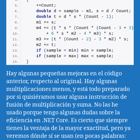
    ++Count;
double
 d = sample - m1, s = d / Count;
double
 t = d * s * 
(
Count - 
1
)
;
    m1 += s;
    m4 += 
(
t * s * 
(
Count * 
(
Count - 
3
 + 
3
)
        + 
6
 * s * m2 - 
4
 * m3
)
 * s;
    m3 += 
(
t * 
(
Count - 
2
)
 - 
3
 * m2
)
 * s;
    m2 += t;
if
(
sample 
<
 min
)
 min = sample;
if
(
sample 
>
 max
)
 max = sample;
}
Hay algunas pequeñas mejoras en el código
anterior, respecto al original. Hay algunas
multiplicaciones menos, y está todo preparado
por si quisiéramos usar alguna instrucción de
fusión de multiplicación y suma. No las he
usado porque tengo algunas dudas sobre la
eficiencia en .NET Core. Es cierto que siempre
tienes la ventaja de la mayor exactitud, pero ya
veremos dónde sí se usan (en pocas palabras: