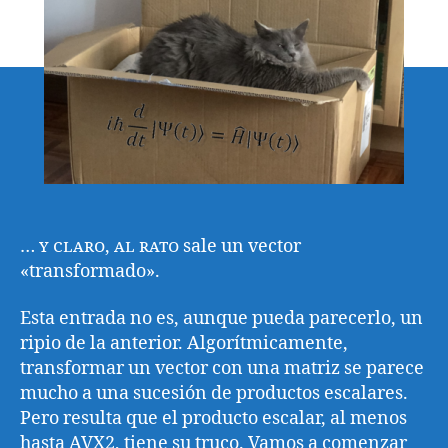
un
vector
en
un
bar
… y claro, al rato
sale un vector
«transformado».
Esta entrada no es, aunque pueda parecerlo, un
ripio de la anterior. Algorítmicamente,
transformar un vector con una matriz se parece
mucho a una sucesión de productos escalares.
Pero resulta que el producto escalar, al menos
hasta AVX2, tiene su truco. Vamos a comenzar