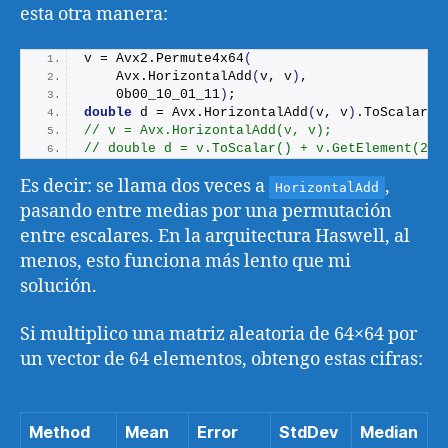
esta otra manera:
v = Avx2.
Permute4x64
(
    Avx.
HorizontalAdd
(
v, v
)
,
    0b00_10_01_11
)
;
double
 d = Avx.
HorizontalAdd
(
v, v
)
.
ToScalar
()
// v = Avx.HorizontalAdd(v, v);
// double d = v.ToScalar() + v.GetElement(2);
Es decir: se llama dos veces a
,
HorizontalAdd
pasando entre medias por una permutación
entre escalares. En la arquitectura Haswell, al
menos, esto funciona más lento que mi
solución.
Si multiplico una matriz aleatoria de 64×64 por
un vector de 64 elementos, obtengo estas cifras:
Method
Mean
Error
StdDev
Median