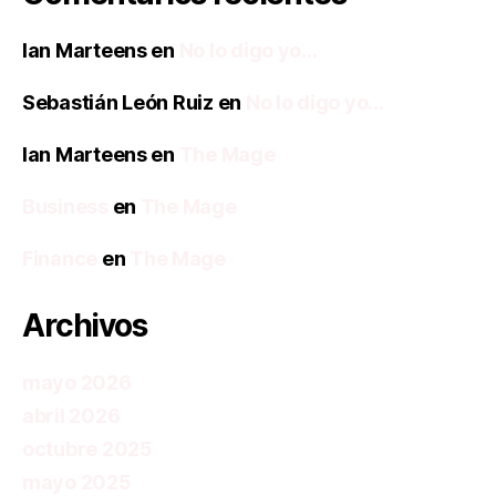
Ian Marteens
en
No lo digo yo…
Sebastián León Ruiz
en
No lo digo yo…
Ian Marteens
en
The Mage
Business
en
The Mage
Finance
en
The Mage
Archivos
mayo 2026
abril 2026
octubre 2025
mayo 2025