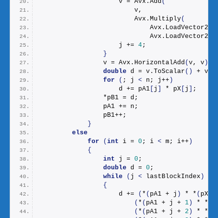
                    v = Avx.
Add
(
                        v,
                        Avx.
Multiply
(
                            Avx.
LoadVector256
                            Avx.
LoadVector256
                    j += 
4
;
}
                v = Avx.
HorizontalAdd
(
v, v
)
;
double
 d = v.
ToScalar
()
 + v.
G
for
(
; j 
<
 n; j++
)
                    d += pA1
[
j
]
 * pX
[
j
]
;
                *pB1 = d;
                pA1 += n;
                pB1++;
}
else
for
(
int
 i = 
0
; i 
<
 m; i++
)
{
int
 j = 
0
;
double
 d = 
0
;
while
(
j 
<
 lastBlockIndex
)
{
                    d += 
(
*
(
pA1 + j
)
 * *
(
pX +
(
*
(
pA1 + j + 
1
)
 * *
(
p
(
*
(
pA1 + j + 
2
)
 * *
(
p