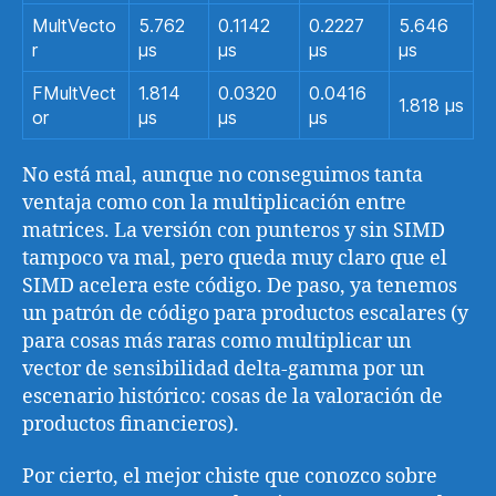
MultVecto
5.762
0.1142
0.2227
5.646
r
μs
μs
μs
μs
FMultVect
1.814
0.0320
0.0416
1.818 μs
or
μs
μs
μs
No está mal, aunque no conseguimos tanta
ventaja como con la multiplicación entre
matrices. La versión con punteros y sin SIMD
tampoco va mal, pero queda muy claro que el
SIMD acelera este código. De paso, ya tenemos
un patrón de código para productos escalares (y
para cosas más raras como multiplicar un
vector de sensibilidad delta-gamma por un
escenario histórico: cosas de la valoración de
productos financieros).
Por cierto, el mejor chiste que conozco sobre