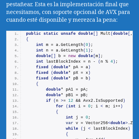
pestañear. Esta es la implementación final que
necesitamos, con soporte opcional de AVX para
cuando esté disponible y merezca la pena:
public
static
unsafe
double
[]
Mult
(
double
[
,
]
 
{
int
 m = a.
GetLength
(
0
)
;
int
 n = a.
GetLength
(
1
)
;
double
[]
 b = 
new
double
[
m
]
;
int
 lastBlockIndex = n - 
(
n % 
4
)
;
fixed
(
double
* pA = a
)
fixed
(
double
* pX = x
)
fixed
(
double
* pB = b
)
{
double
* pA1 = pA;
double
* pB1 = pB;
if
(
n 
>
= 
12
 && Avx2.
IsSupported
)
for
(
int
 i = 
0
; i 
<
 m; i++
)
{
int
 j = 
0
;
var
 v = Vector256
<
double
>
.Zer
while
(
j 
<
 lastBlockIndex
)
{