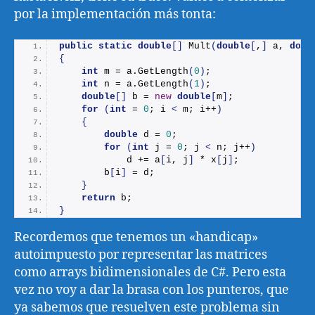
por la implementación más tonta:
public
static
double
[]
Mult
(
double
[
,
]
 a, 
doub
{
int
 m = a.
GetLength
(
0
)
;
int
 n = a.
GetLength
(
1
)
;
double
[]
 b = 
new
double
[
m
]
;
for
(
int
 = 
0
; i 
<
 m; i++
)
{
double
 d = 
0
;
for
(
int
 j = 
0
; j 
<
 n; j++
)
            d += a
[
i, j
]
 * x
[
j
]
;
        b
[
i
]
 = d;
}
return
 b;
}
Recordemos que tenemos un «handicap»
autoimpuesto por representar las matrices
como arrays bidimensionales de C#. Pero esta
vez no voy a dar la brasa con los punteros, que
ya sabemos que resuelven este problema sin