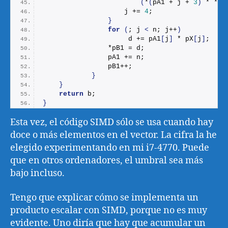
(
*
(
pA1 + j + 
3
)
 * *
(
p
                    j += 
4
;
}
for
(
; j 
<
 n; j++
)
                     d += pA1
[
j
]
 * pX
[
j
]
;
                *pB1 = d;
                pA1 += n;
                pB1++;
}
}
return
 b;
}
Esta vez, el código SIMD sólo se usa cuando hay
doce o más elementos en el vector. La cifra la he
elegido experimentando en mi i7-4770. Puede
que en otros ordenadores, el umbral sea más
bajo incluso.
Tengo que explicar cómo se implementa un
producto escalar con SIMD, porque no es muy
evidente. Uno diría que hay que acumular un