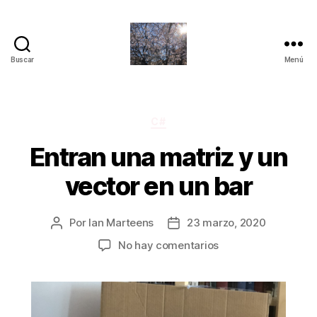
Buscar
Menú
Quantum
Insights
Categorías
C#
Entran una matriz y un
vector en un bar
Por
Ian Marteens
23 marzo, 2020
Autor
Fecha
de
de
en
No hay comentarios
la
la
Entran
entrada
entrada
una
matriz
y