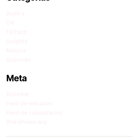
Austra
C#
FinTech
Insights
Música
Quantum
Meta
Acceder
Feed de entradas
Feed de comentarios
WordPress.org