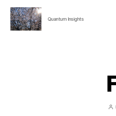
Quantum Insights
Quantum
Insights
Au
de