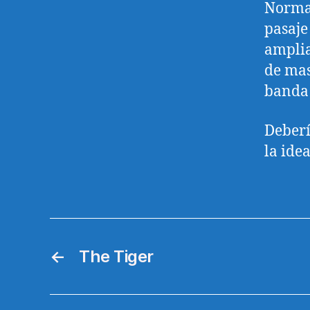
Normal
pasaje
amplia
de mas
banda
Deberí
la ide
←
The Tiger