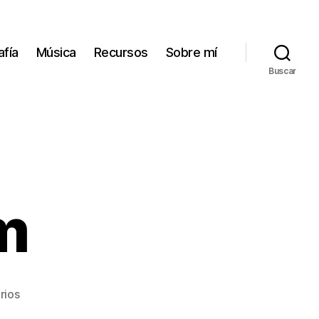
afía
Música
Recursos
Sobre mí
Buscar
m
en
rios
Family