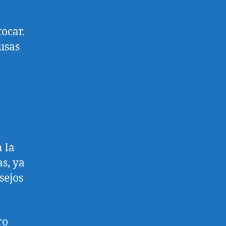
tocar.
usas
 la
s, ya
sejos
ro