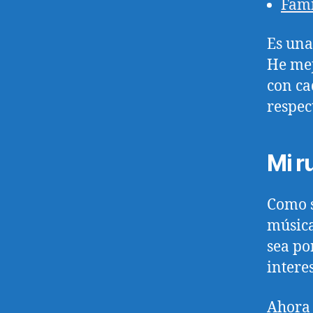
Fam
Es una 
He mej
con ca
respec
Mi r
Como s
música
sea por
intere
Ahora 