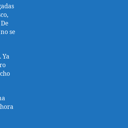
gadas
co,
 De
 no se
. Ya
ero
ucho
na
ahora