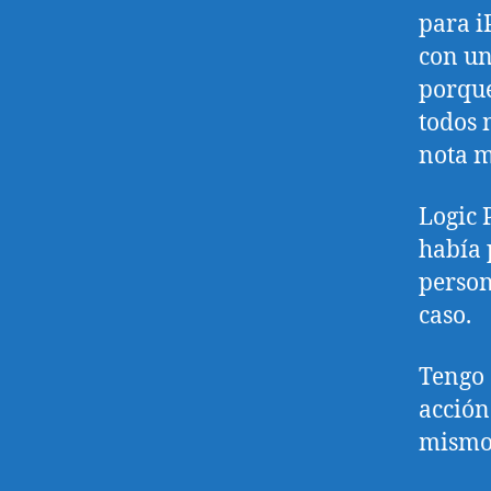
para i
con un
porque
todos 
nota m
Logic 
había 
person
caso.
Tengo 
acción
mismo,