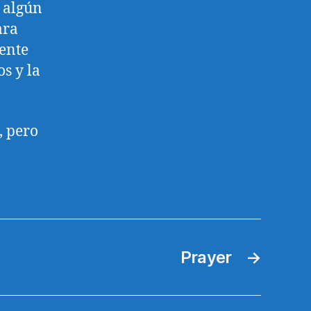
 algún
ara
tente
s y la
, pero
Prayer
→