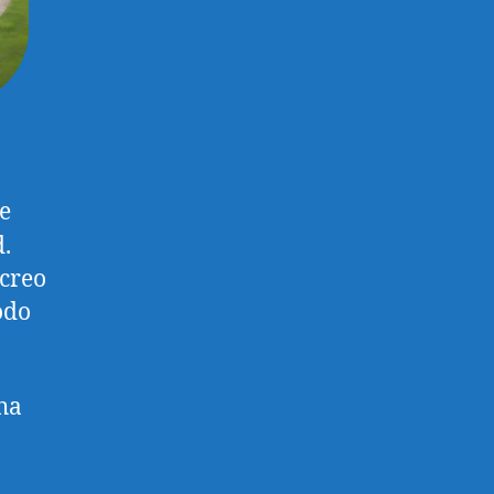
e
d.
 creo
odo
ha