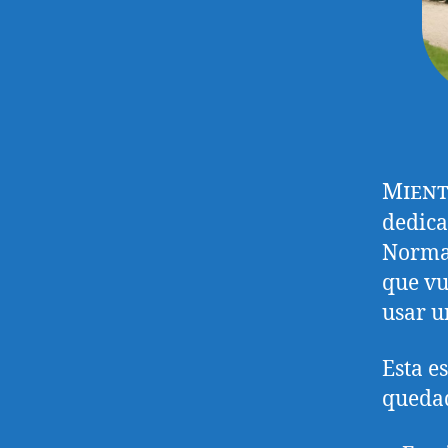
Mient
dedica
Normal
que vu
usar u
Esta e
quedad