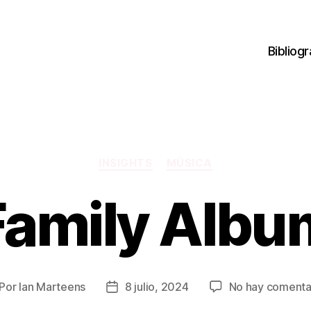
Bibliogr
Categorías
INSIGHTS
MÚSICA
Family Albu
Por
Ian Marteens
8 julio, 2024
No hay comenta
tor
Fecha
de