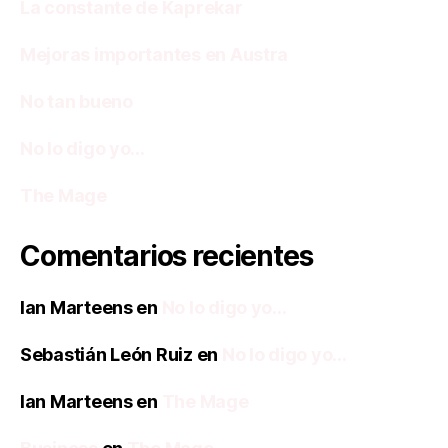
La constante de Kaprekar
Mejoras importantes en Austra
No tan bueno
No lo digo yo…
The Mage
Comentarios recientes
Ian Marteens
en
No lo digo yo…
Sebastián León Ruiz
en
No lo digo yo…
Ian Marteens
en
The Mage