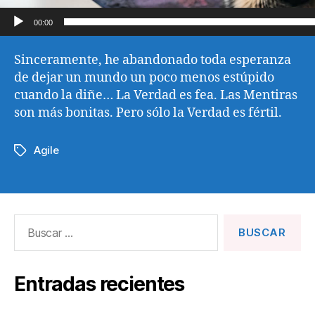
00:00
Sinceramente, he abandonado toda esperanza
de dejar un mundo un poco menos estúpido
cuando la diñe… La Verdad es fea. Las Mentiras
son más bonitas. Pero sólo la Verdad es fértil.
Agile
Etiquetas
Buscar:
Entradas recientes