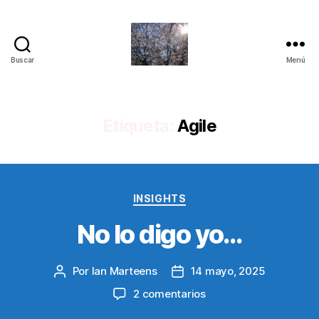
Buscar
Menú
Quantum
Insights
Etiqueta:
Agile
Categorías
INSIGHTS
No lo digo yo…
Por
Ian Marteens
14 mayo, 2025
Autor
Fecha
de
de
en
2 comentarios
la
la
No
entrada
entrada