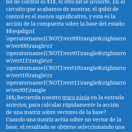
bit de control es $1$, el otro bit se invierte. En el
circuito que acabamos de mostrar, el qubit de
control es el menos significativo, y esta es la
acción de la compuerta sobre la base del estado:
$$\eqalign{
\operatorname{CNOT}\vert00\rangle&\rightarro
w\vert00\rangle\cr
\operatorname{CNOT}\vert01\rangle&\rightarro
w\vert11\rangle\cr
\operatorname{CNOT}\vert10\rangle&\rightarro
w\vert10\rangle\cr
\operatorname{CNOT}\vert11\rangle&\rightarro
w\vert01\rangle
}$$¿Recuerda nuestro
truco ninja
en la entrada
anterior, para calcular rápidamente la acción
de una matriz sobre vectores de la base?
Cuando una matriz actúa sobre un vector de la
base, el resultado se obtiene seleccionando una