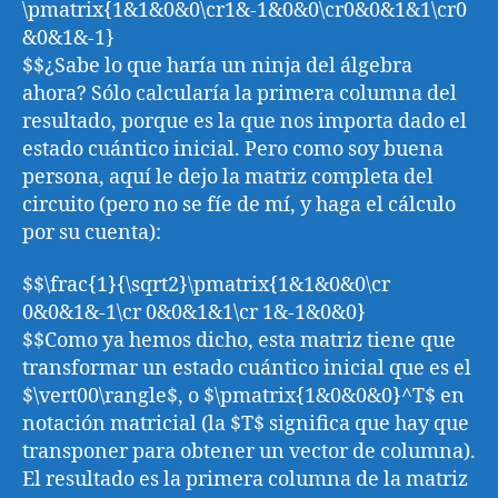
\pmatrix{1&1&0&0\cr1&-1&0&0\cr0&0&1&1\cr0
&0&1&-1}
$$¿Sabe lo que haría un ninja del álgebra
ahora? Sólo calcularía la primera columna del
resultado, porque es la que nos importa dado el
estado cuántico inicial. Pero como soy buena
persona, aquí le dejo la matriz completa del
circuito (pero no se fíe de mí, y haga el cálculo
por su cuenta):
$$\frac{1}{\sqrt2}\pmatrix{1&1&0&0\cr
0&0&1&-1\cr 0&0&1&1\cr 1&-1&0&0}
$$Como ya hemos dicho, esta matriz tiene que
transformar un estado cuántico inicial que es el
$\vert00\rangle$, o $\pmatrix{1&0&0&0}^T$ en
notación matricial (la $T$ significa que hay que
transponer para obtener un vector de columna).
El resultado es la primera columna de la matriz