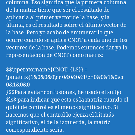
columna. Eso significa que la primera columna
de la matriz tiene que ser el resultado de
aplicarla al primer vector de la base, y la
última, es el resultado sobre el último vector de
la base. Pero yo acabo de enumerar lo que
ocurre cuando se aplica CNOT a cada uno de los
vectores de la base. Podemos entonces dar ya la
representación de CNOT como matriz:
$$\operatorname{CNOT_{LS}} =
\pmatrix{1&0&0&0\cr 0&0&0&1\cr 0&0&1&0\cr
0&1&0&0
}$$Para evitar confusiones, he usado el sufijo
$ls$ para indicar que esta es la matriz cuando el
qubit de control es el menos significativo. Si
hacemos que el control lo ejerza el bit más
significativo, el de la izquierda, la matriz
correspondiente sería: