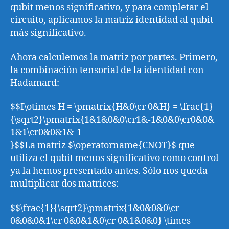
qubit menos significativo, y para completar el
circuito, aplicamos la matriz identidad al qubit
más significativo.
Ahora calculemos la matriz por partes. Primero,
la combinación tensorial de la identidad con
Hadamard:
$$I\otimes H = \pmatrix{H&0\cr 0&H} = \frac{1}
{\sqrt2}\pmatrix{1&1&0&0\cr1&-1&0&0\cr0&0&
1&1\cr0&0&1&-1
}$$La matriz $\operatorname{CNOT}$ que
utiliza el qubit menos significativo como control
ya la hemos presentado antes. Sólo nos queda
multiplicar dos matrices:
$$\frac{1}{\sqrt2}\pmatrix{1&0&0&0\cr
0&0&0&1\cr 0&0&1&0\cr 0&1&0&0} \times