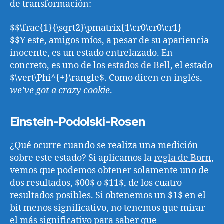
de transformación:
$$\frac{1}{\sqrt2}\pmatrix{1\cr0\cr0\cr1}
$$Y este, amigos míos, a pesar de su apariencia
inocente, es un estado entrelazado. En
concreto, es uno de los
estados de Bell
, el estado
$\vert\Phi^{+}\rangle$. Como dicen en inglés,
we’ve got a crazy cookie
.
Einstein-Podolski-Rosen
¿Qué ocurre cuando se realiza una medición
sobre este estado? Si aplicamos la
regla de Born
,
vemos que podemos obtener solamente uno de
dos resultados, $00$ o $11$, de los cuatro
resultados posibles. Si obtenemos un $1$ en el
bit menos significativo, no tenemos que mirar
el más significativo para saber que