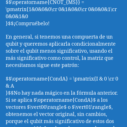
$$\operatorname{CNOT_{MS}} =
\pmatrix{1&0&0&0\cr 0&1&0&0\cr 0&0&0&1\cr
0&0&1&0
}$$¡Compruébelo!
En general, si tenemos una compuerta de un
qubit y queremos aplicarla condicionalmente
sobre el qubit menos significativo, usando el
más significativo como control, la matriz que
necesitamos sigue este patrón:
$$\operatorname{CondA} = \pmatrix{I & 0 \cr 0
& A
}$$No hay nada mágico en la fórmula anterior.
Si se aplica $\operatorname{CondA}$ a los
vectores $\vert00\rangle$ o $\vert01\rangle$,
obtenemos el vector original, sin cambios,
porque el qubit más significativo de estos dos