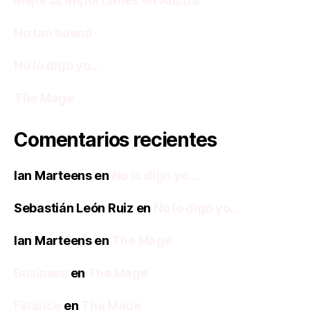
Mejoras importantes en Austra
No tan bueno
No lo digo yo…
The Mage
Comentarios recientes
Ian Marteens
en
No lo digo yo…
Sebastián León Ruiz
en
No lo digo yo…
Ian Marteens
en
The Mage
Business
en
The Mage
Finance
en
The Mage