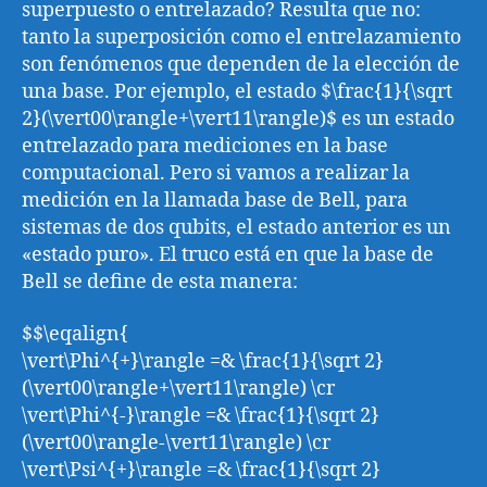
superpuesto o entrelazado? Resulta que no:
tanto la superposición como el entrelazamiento
son fenómenos que dependen de la elección de
una base. Por ejemplo, el estado $\frac{1}{\sqrt
2}(\vert00\rangle+\vert11\rangle)$ es un estado
entrelazado para mediciones en la base
computacional. Pero si vamos a realizar la
medición en la llamada base de Bell, para
sistemas de dos qubits, el estado anterior es un
«estado puro». El truco está en que la base de
Bell se define de esta manera:
$$\eqalign{
\vert\Phi^{+}\rangle =& \frac{1}{\sqrt 2}
(\vert00\rangle+\vert11\rangle) \cr
\vert\Phi^{-}\rangle =& \frac{1}{\sqrt 2}
(\vert00\rangle-\vert11\rangle) \cr
\vert\Psi^{+}\rangle =& \frac{1}{\sqrt 2}