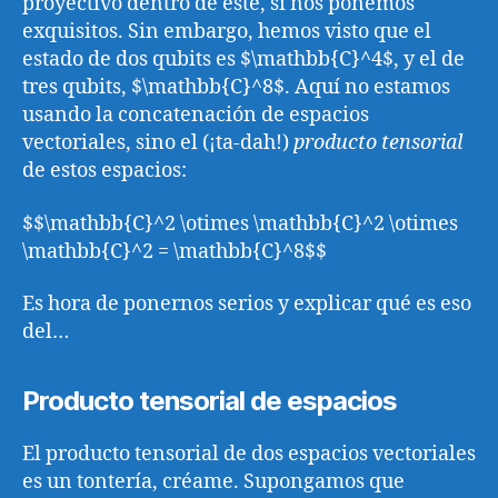
proyectivo dentro de éste, si nos ponemos
exquisitos. Sin embargo, hemos visto que el
estado de dos qubits es $\mathbb{C}^4$, y el de
tres qubits, $\mathbb{C}^8$. Aquí no estamos
usando la concatenación de espacios
vectoriales, sino el (¡ta-dah!)
producto tensorial
de estos espacios:
$$\mathbb{C}^2 \otimes \mathbb{C}^2 \otimes
\mathbb{C}^2 = \mathbb{C}^8$$
Es hora de ponernos serios y explicar qué es eso
del…
Producto tensorial de espacios
El producto tensorial de dos espacios vectoriales
es un tontería, créame. Supongamos que