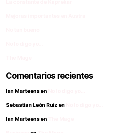
La constante de Kaprekar
Mejoras importantes en Austra
No tan bueno
No lo digo yo…
The Mage
Comentarios recientes
Ian Marteens
en
No lo digo yo…
Sebastián León Ruiz
en
No lo digo yo…
Ian Marteens
en
The Mage
Business
en
The Mage