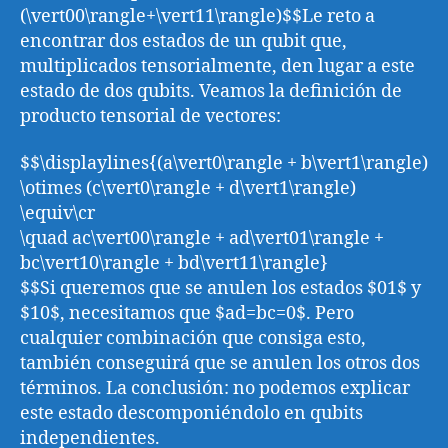
(\vert00\rangle+\vert11\rangle)$$Le reto a
encontrar dos estados de un qubit que,
multiplicados tensorialmente, den lugar a este
estado de dos qubits. Veamos la definición de
producto tensorial de vectores:
$$\displaylines{(a\vert0\rangle + b\vert1\rangle)
\otimes (c\vert0\rangle + d\vert1\rangle)
\equiv\cr
\quad ac\vert00\rangle + ad\vert01\rangle +
bc\vert10\rangle + bd\vert11\rangle}
$$Si queremos que se anulen los estados $01$ y
$10$, necesitamos que $ad=bc=0$. Pero
cualquier combinación que consiga esto,
también conseguirá que se anulen los otros dos
términos. La conclusión: no podemos explicar
este estado descomponiéndolo en qubits
independientes.