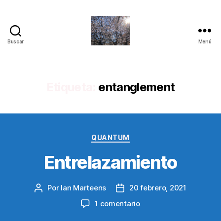
Buscar
Menú
Quantum
Insights
Etiqueta:
entanglement
Categorías
QUANTUM
Entrelazamiento
Por
Ian Marteens
20 febrero, 2021
Autor
Fecha
de
de
en
1 comentario
la
la
Entrelazamiento
entrada
entrada