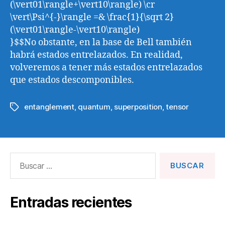
(\vert01\rangle+\vert10\rangle) \cr
\vert\Psi^{-}\rangle =& \frac{1}{\sqrt 2}
(\vert01\rangle-\vert10\rangle)
}$$No obstante, en la base de Bell también
habrá estados entrelazados. En realidad,
volveremos a tener más estados entrelazados
que estados descomponibles.
entanglement
,
quantum
,
superposition
,
tensor
Etiquetas
Buscar:
Entradas recientes