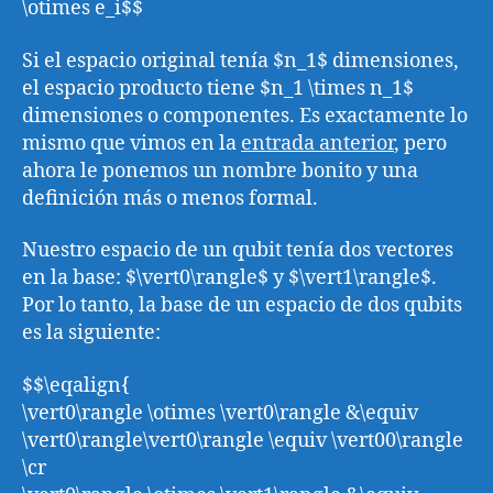
\otimes e_i$$
Si el espacio original tenía $n_1$ dimensiones,
el espacio producto tiene $n_1 \times n_1$
dimensiones o componentes. Es exactamente lo
mismo que vimos en la
entrada anterior
, pero
ahora le ponemos un nombre bonito y una
definición más o menos formal.
Nuestro espacio de un qubit tenía dos vectores
en la base: $\vert0\rangle$ y $\vert1\rangle$.
Por lo tanto, la base de un espacio de dos qubits
es la siguiente:
$$\eqalign{
\vert0\rangle \otimes \vert0\rangle &\equiv
\vert0\rangle\vert0\rangle \equiv \vert00\rangle
\cr