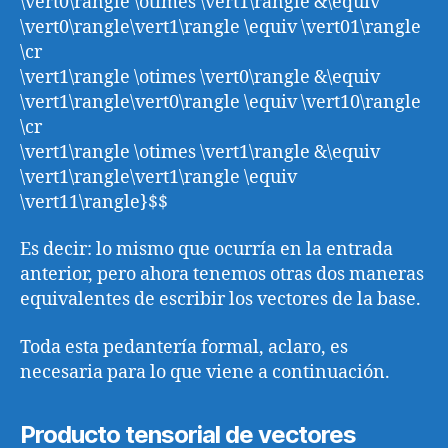
\vert0\rangle \otimes \vert1\rangle &\equiv
\vert0\rangle\vert1\rangle \equiv \vert01\rangle
\cr
\vert1\rangle \otimes \vert0\rangle &\equiv
\vert1\rangle\vert0\rangle \equiv \vert10\rangle
\cr
\vert1\rangle \otimes \vert1\rangle &\equiv
\vert1\rangle\vert1\rangle \equiv
\vert11\rangle}$$
Es decir: lo mismo que ocurría en la entrada
anterior, pero ahora tenemos otras dos maneras
equivalentes de escribir los vectores de la base.
Toda esta pedantería formal, aclaro, es
necesaria para lo que viene a continuación.
Producto tensorial de vectores