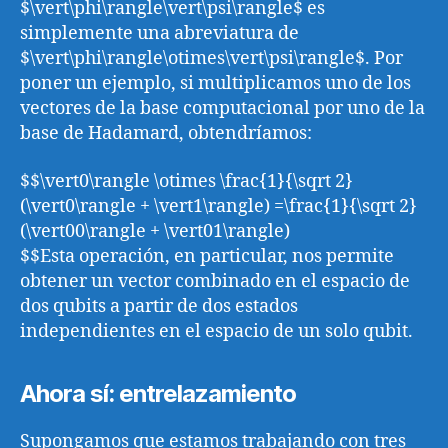
$\vert\phi\rangle\vert\psi\rangle$ es
simplemente una abreviatura de
$\vert\phi\rangle\otimes\vert\psi\rangle$. Por
poner un ejemplo, si multiplicamos uno de los
vectores de la base computacional por uno de la
base de Hadamard, obtendríamos:
$$\vert0\rangle \otimes \frac{1}{\sqrt 2}
(\vert0\rangle + \vert1\rangle) =\frac{1}{\sqrt 2}
(\vert00\rangle + \vert01\rangle)
$$Esta operación, en particular, nos permite
obtener un vector combinado en el espacio de
dos qubits a partir de dos estados
independientes en el espacio de un solo qubit.
Ahora sí: entrelazamiento
Supongamos que estamos trabajando con tres