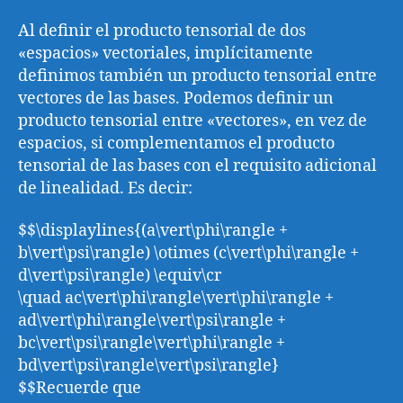
Al definir el producto tensorial de dos
«espacios» vectoriales, implícitamente
definimos también un producto tensorial entre
vectores de las bases. Podemos definir un
producto tensorial entre «vectores», en vez de
espacios, si complementamos el producto
tensorial de las bases con el requisito adicional
de linealidad. Es decir:
$$\displaylines{(a\vert\phi\rangle +
b\vert\psi\rangle) \otimes (c\vert\phi\rangle +
d\vert\psi\rangle) \equiv\cr
\quad ac\vert\phi\rangle\vert\phi\rangle +
ad\vert\phi\rangle\vert\psi\rangle +
bc\vert\psi\rangle\vert\phi\rangle +
bd\vert\psi\rangle\vert\psi\rangle}
$$Recuerde que