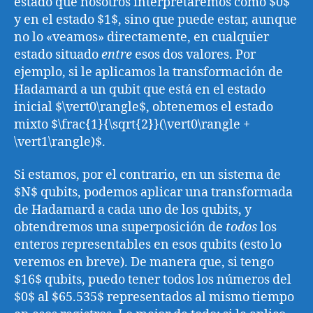
estado que nosotros interpretaremos como $0$
y en el estado $1$, sino que puede estar, aunque
no lo «veamos» directamente, en cualquier
estado situado
entre
esos dos valores. Por
ejemplo, si le aplicamos la transformación de
Hadamard a un qubit que está en el estado
inicial $\vert0\rangle$, obtenemos el estado
mixto $\frac{1}{\sqrt{2}}(\vert0\rangle +
\vert1\rangle)$.
Si estamos, por el contrario, en un sistema de
$N$ qubits, podemos aplicar una transformada
de Hadamard a cada uno de los qubits, y
obtendremos una superposición de
todos
los
enteros representables en esos qubits (esto lo
veremos en breve). De manera que, si tengo
$16$ qubits, puedo tener todos los números del
$0$ al $65.535$ representados al mismo tiempo