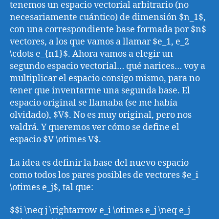
tenemos un espacio vectorial arbitrario (no
necesariamente cuántico) de dimensión $n_1$,
con una correspondiente base formada por $n$
vectores, a los que vamos a llamar $e_1, e_2
\cdots e_{n1}$. Ahora vamos a elegir un
segundo espacio vectorial… qué narices… voy a
multiplicar el espacio consigo mismo, para no
tener que inventarme una segunda base. El
espacio original se llamaba (se me había
olvidado), $V$. No es muy original, pero nos
valdrá. Y queremos ver cómo se define el
espacio $V \otimes V$.
La idea es definir la base del nuevo espacio
como todos los pares posibles de vectores $e_i
\otimes e_j$, tal que:
$$i \neq j \rightarrow e_i \otimes e_j \neq e_j