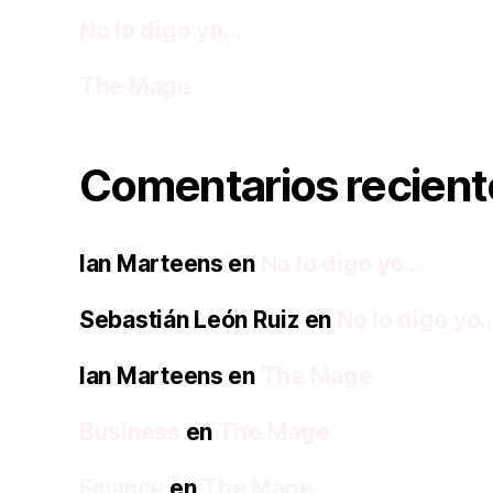
No lo digo yo…
The Mage
Comentarios recient
Ian Marteens
en
No lo digo yo…
Sebastián León Ruiz
en
No lo digo yo
Ian Marteens
en
The Mage
Business
en
The Mage
Finance
en
The Mage