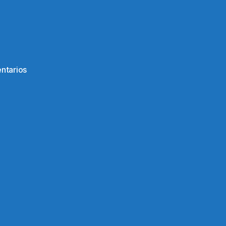
en
ntarios
Filosofía
vital