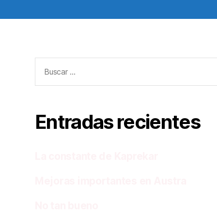
Buscar:
Entradas recientes
La constante de Kaprekar
Mejoras importantes en Austra
No tan bueno