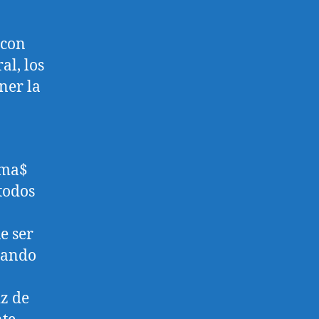
 con
al, los
ner la
gma$
todos
e ser
cuando
iz de