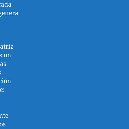
cada
genera
atriz
s un
las
s
ción
e:
nte
os