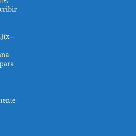
te,
cribir
}(x –
iana
 para
emente