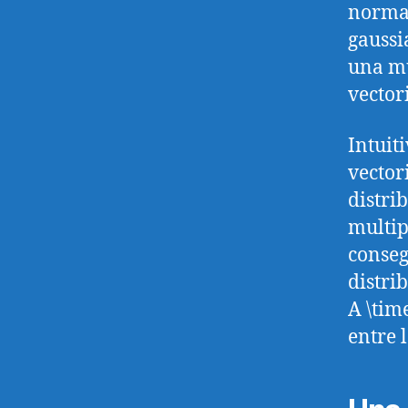
normal
gaussi
una mu
vectori
Intuit
vector
distri
multip
conseg
distri
A \tim
entre 