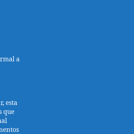
ormal a
r, esta
s que
mal
ementos