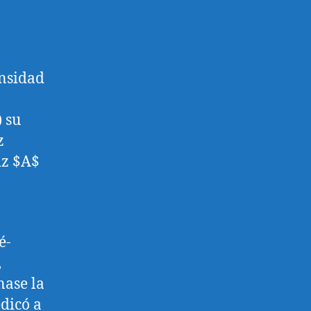
ensidad
 su
z
iz $A$
é-
,
nase la
dicó a