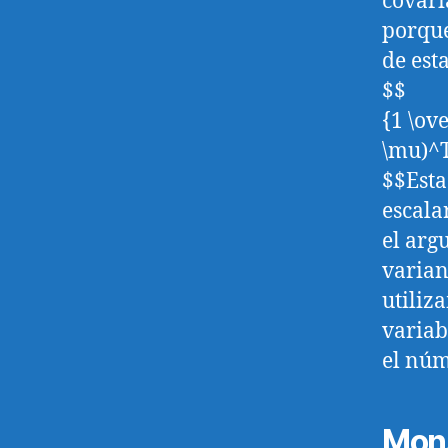
covari
porque
de est
$$
{1 \ov
\mu)^T
$$Esta
escala
el arg
varian
utiliz
variab
el núm
Mons