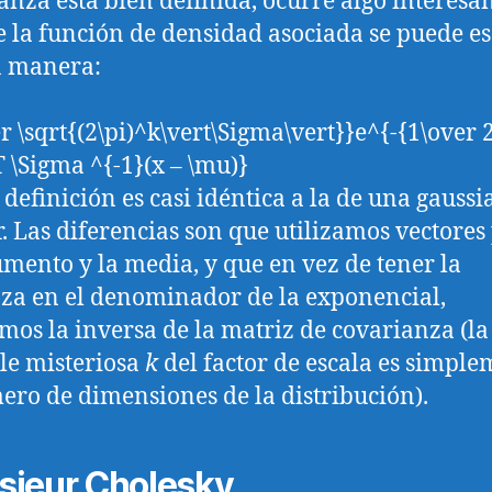
anza está bien definida, ocurre algo interesan
 la función de densidad asociada se puede es
a manera:
er \sqrt{(2\pi)^k\vert\Sigma\vert}}e^{-{1\over 2
 \Sigma ^{-1}(x – \mu)}
 definición es casi idéntica a la de una gauss
r. Las diferencias son que utilizamos vectores
umento y la media, y que en vez de tener la
za en el denominador de la exponencial,
amos la inversa de la matriz de covarianza (la
le misteriosa
k
del factor de escala es simpl
ero de dimensiones de la distribución).
ieur Cholesky