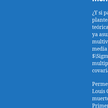
¿Y si 
plante
teóric
ya asu
multiv
media 
$\Sigm
multip
covar
Permet
Louis 
muerto
Primer