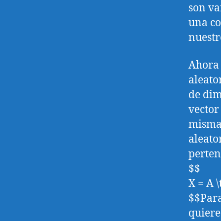
son va
una co
nuestr
Ahora 
aleato
de dim
vector
mismas
aleato
perten
$$
X = A 
$$Para
quiere