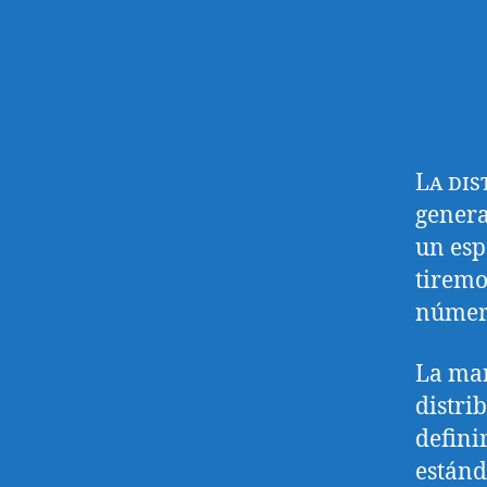
La di
genera
un esp
tiremo
número
La man
distri
defini
estánd