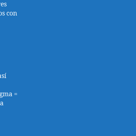
res
os con
así
igma =
za