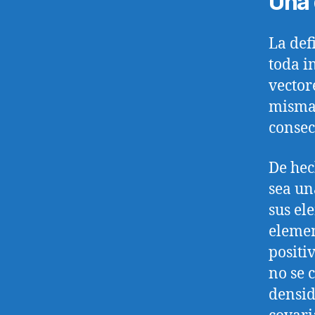
Una 
La def
toda i
vector
misma 
consec
De hec
sea un
sus el
elemen
positi
no se 
densid