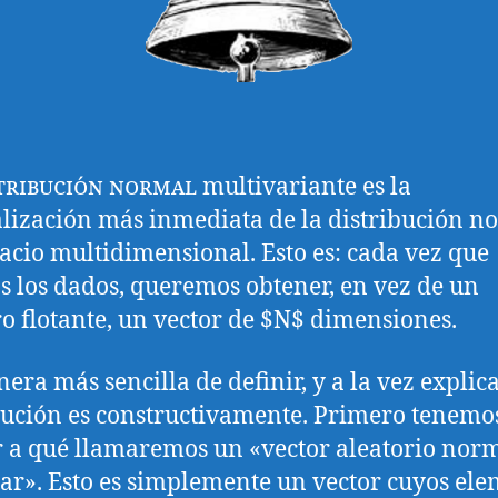
stribución normal
multivariante es la
lización más inmediata de la distribución n
acio multidimensional. Esto es: cada vez que
s los dados, queremos obtener, en vez de un
 flotante, un vector de $N$ dimensiones.
era más sencilla de definir, y a la vez explica
bución es constructivamente. Primero tenemo
r a qué llamaremos un «vector aleatorio nor
ar». Esto es simplemente un vector cuyos el