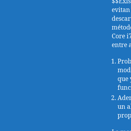
$$Exis
evitan
descar
método
Core i
entre 
Prob
mode
que 
func
Adem
un a
prop