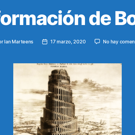
formación de B
or
Ian Marteens
17 marzo, 2020
No hay coment
r
Fecha
de
la
ada
entrada