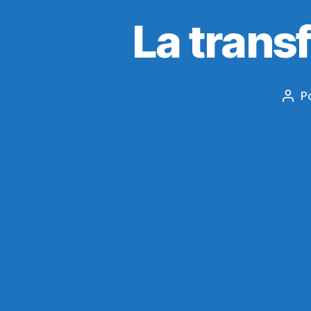
La trans
P
Auto
de
la
entr