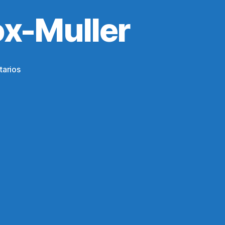
ox-Muller
en
arios
La
transformación
de
Box-
Muller