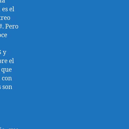
na
es el
treo
#. Pero
oce
$ y
re el
s que
l con
s son