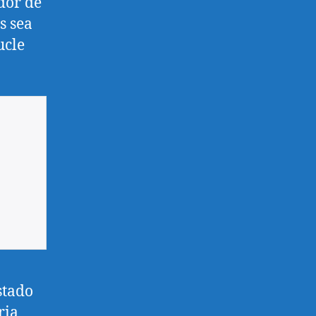
dor de
s sea
ucle
stado
ria