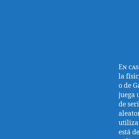
En cas
la físi
o de G
juega 
de ser
aleato
utiliz
está d