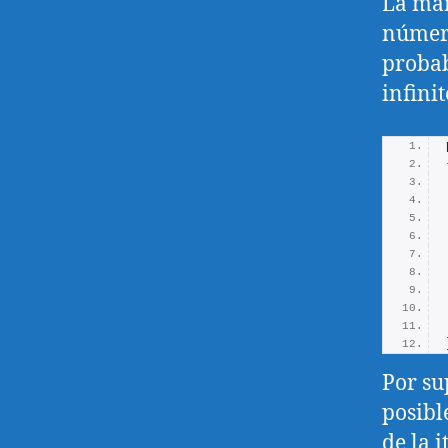
La man
número
probab
infinit
Por su
posibl
de la 