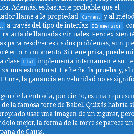
ca. Además, es bastante probable que el
ador llame a la propiedad
y al méto
Current
a través del tipo de interfaz
, co
xt
IEnumerator
 trataría de llamadas virtuales. Pero existen t
las para resolver estos dos problemas, aunque
aré en otro momento. Si tiene prisa, puede mi
a clase
implementa internamente su it
List
iliza una estructura). He hecho la prueba y, al
T Core, la ganancia en velocidad no es signifi
gen de la entrada, por cierto, es una represe
ia de la famosa torre de Babel. Quizás habría s
ropiado usar una imagen de un zigurat, per
dolo mejor, la forma de la torre se parece un
pana de Gauss.