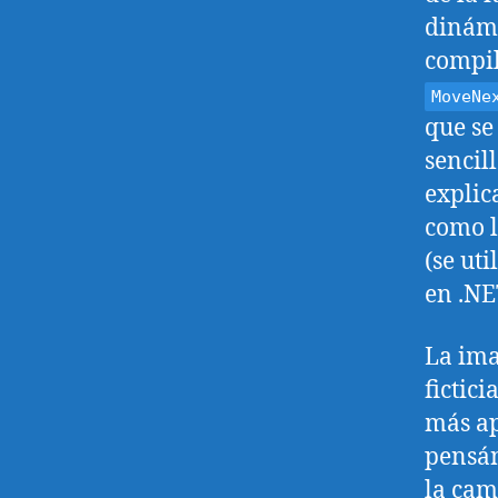
dinámi
compil
MoveNe
que se
sencil
explic
como l
(se ut
en .NE
La ima
fictic
más ap
pensán
la cam