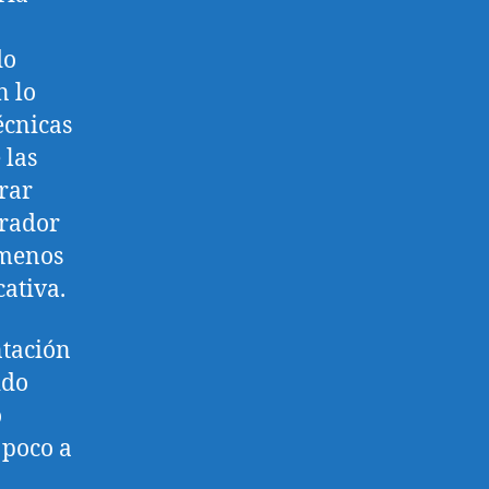
do
n lo
écnicas
 las
rar
erador
 menos
cativa.
ntación
ido
o
 poco a