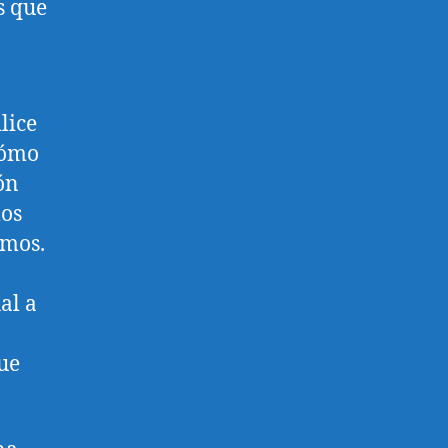
s que
lice
cómo
ón
los
emos.
al a
ue