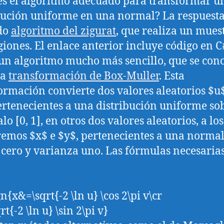
es el algoritmo adecuado para transformar u
bución uniforme en una normal? La respuesta 
do
algoritmo del zigurat
, que realiza un mues
giones. El enlace anterior incluye código en C
 un algoritmo mucho más sencillo, que se con
la
transformación de Box-Muller
. Esta
ormación convierte dos valores aleatorios $u
ertenecientes a una distribución uniforme sob
lo [0, 1], en otros dos valores aleatorios, a lo
emos $x$ e $y$, pertenecientes a una norma
cero y varianza uno. Las fórmulas necesaria
n{x&=\sqrt{-2 \ln u} \cos 2\pi v\cr
t{-2 \ln u} \sin 2\pi v}