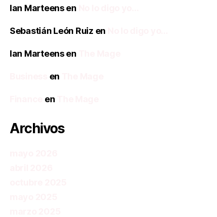
Ian Marteens
en
No lo digo yo…
Sebastián León Ruiz
en
No lo digo yo…
Ian Marteens
en
The Mage
Business
en
The Mage
Finance
en
The Mage
Archivos
mayo 2026
abril 2026
octubre 2025
mayo 2025
marzo 2025