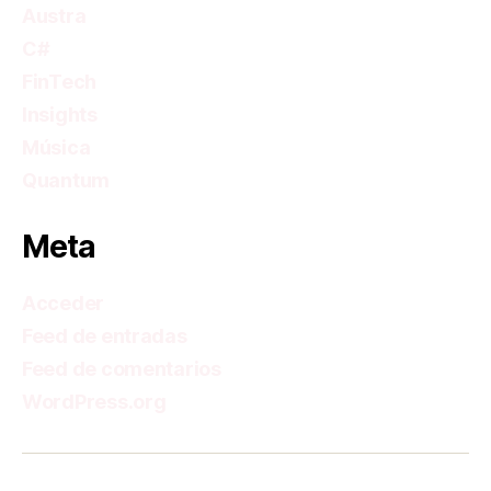
Austra
C#
FinTech
Insights
Música
Quantum
Meta
Acceder
Feed de entradas
Feed de comentarios
WordPress.org