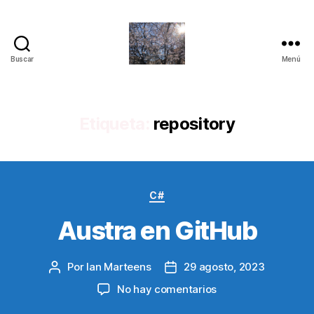
Buscar
Menú
Quantum
Insights
Etiqueta:
repository
Categorías
C#
Austra en GitHub
Por
Ian Marteens
29 agosto, 2023
Autor
Fecha
de
de
en
No hay comentarios
la
la
Austra
entrada
entrada