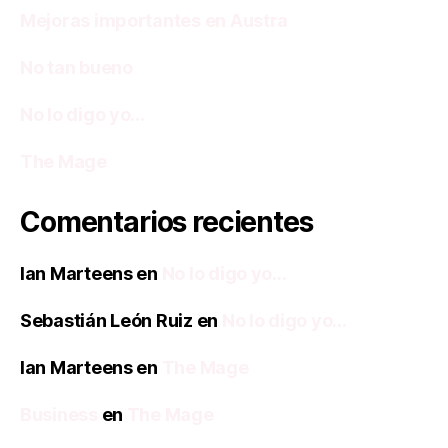
Mejoras importantes en Austra
No tan bueno
No lo digo yo…
The Mage
Comentarios recientes
Ian Marteens
en
No lo digo yo…
Sebastián León Ruiz
en
No lo digo yo…
Ian Marteens
en
The Mage
Business
en
The Mage