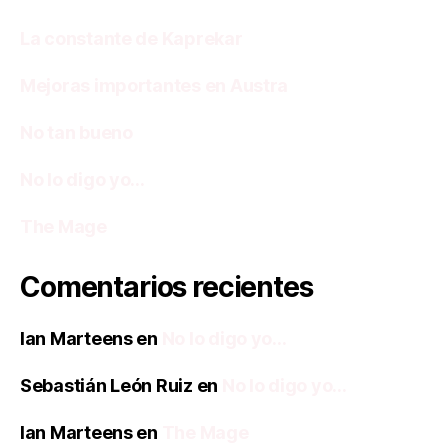
La constante de Kaprekar
Mejoras importantes en Austra
No tan bueno
No lo digo yo…
The Mage
Comentarios recientes
Ian Marteens
en
No lo digo yo…
Sebastián León Ruiz
en
No lo digo yo…
Ian Marteens
en
The Mage