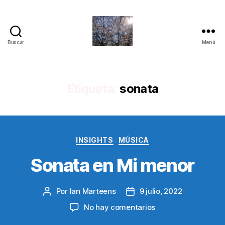
Buscar
Menú
Quantum
Insights
Etiqueta:
sonata
Categorías
INSIGHTS
MÚSICA
Sonata en Mi menor
Por
Ian Marteens
9 julio, 2022
Autor
Fecha
de
de
en
No hay comentarios
la
la
Sonata
entrada
entrada