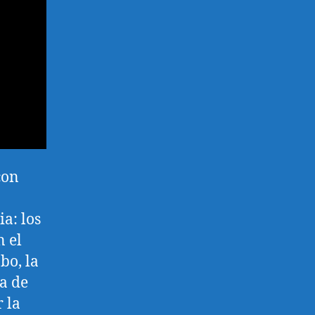
con
a: los
n el
bo, la
a de
r la