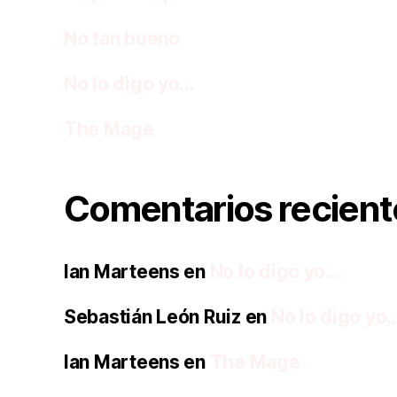
No tan bueno
No lo digo yo…
The Mage
Comentarios recient
Ian Marteens
en
No lo digo yo…
Sebastián León Ruiz
en
No lo digo yo
Ian Marteens
en
The Mage