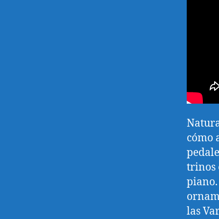
Natura
cómo a
pedale
trinos
piano. 
orname
las Va