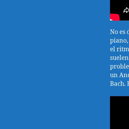
No es 
piano,
el rit
suelen 
proble
un And
Bach. 