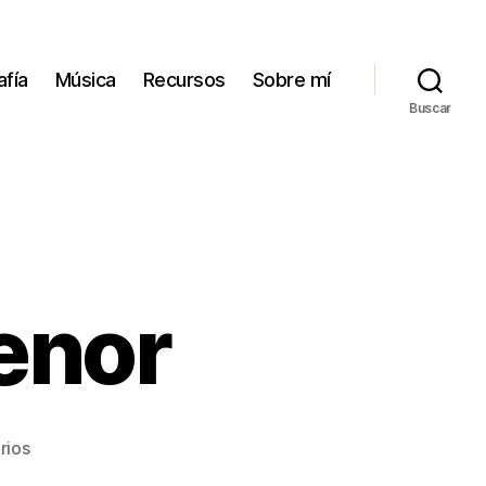
afía
Música
Recursos
Sobre mí
Buscar
enor
en
rios
Sonata