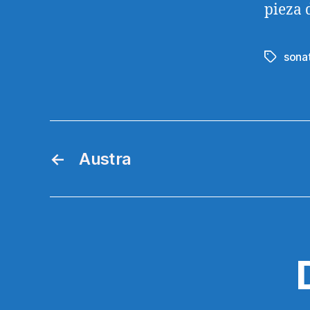
pieza 
sona
Etiqueta
←
Austra