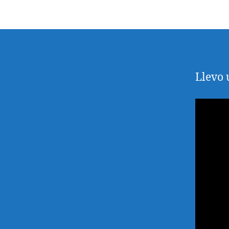
la
en
Llevo 