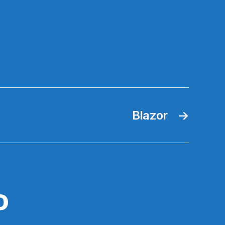
Blazor
→
o