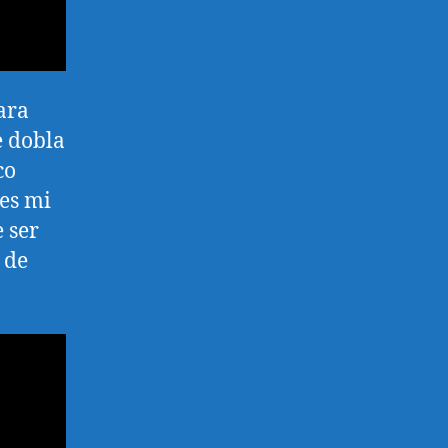
para
e dobla
co
 es mi
 ser
 de