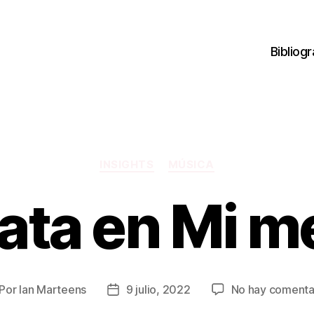
Bibliogr
Categorías
INSIGHTS
MÚSICA
ata en Mi m
Por
Ian Marteens
9 julio, 2022
No hay comenta
tor
Fecha
de