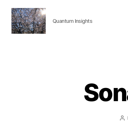
Quantum Insights
Quantum
Insights
Son
Au
de