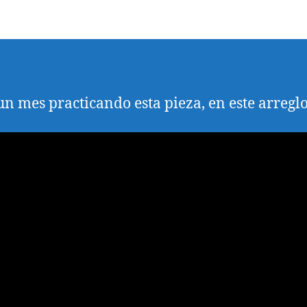
la
trada
entrada
un mes practicando esta pieza, en este arreglo