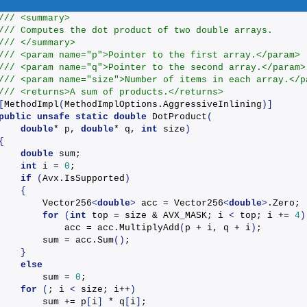
/// <summary>
/// Computes the dot product of two double arrays.
/// </summary>
/// <param name="p">Pointer to the first array.</param>
/// <param name="q">Pointer to the second array.</param>
/// <param name="size">Number of items in each array.</p
/// <returns>A sum of products.</returns>
[
MethodImpl
(
MethodImplOptions.
AggressiveInlining
)]
public
unsafe
static
double
DotProduct
(
double
* p, 
double
* q, 
int
 size
)
{
double
 sum;
int
 i = 
0
;
if
(
Avx.
IsSupported
)
{
        Vector256
<
double
>
 acc = Vector256
<
double
>
.Zero;
for
(
int
 top = size & AVX_MASK; i 
<
 top; i += 
4
)
            acc = acc.
MultiplyAdd
(
p + i, q + i
)
;
        sum = acc.
Sum
()
;
}
else
        sum = 
0
;
for
(
; i 
<
 size; i++
)
        sum += p
[
i
]
 * q
[
i
]
;