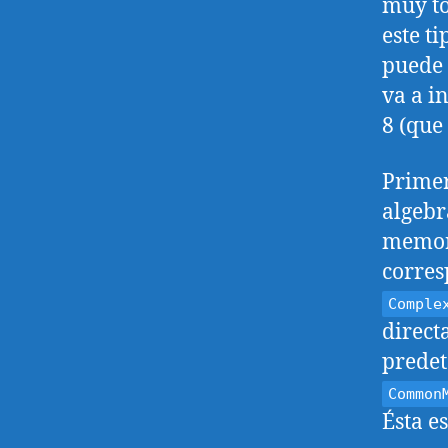
muy to
este t
puede 
va a i
8 (que
Primer
algebr
memori
corres
Comple
direc
predet
Common
Ésta e