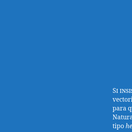
Si ins
vector
para q
Natura
tipo
he