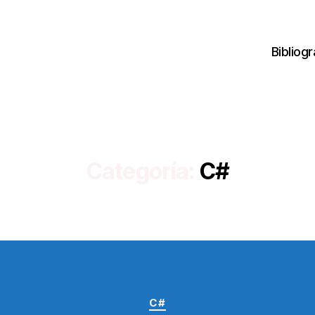
Bibliogr
Categoría:
C#
Categorías
C#