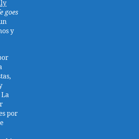
ly
fe goes
 un
mos y
por
a
tas,
y
 La
r
es por
de