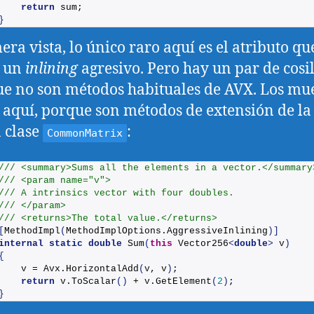
return
 sum;
}
era vista, lo único raro aquí es el atributo qu
a un
inlining
agresivo. Pero hay un par de cosil
e no son métodos habituales de AVX. Los mu
 aquí, porque son métodos de extensión de la
 clase
:
CommonMatrix
/// <summary>Sums all the elements in a vector.</summary
/// <param name="v">
/// A intrinsics vector with four doubles.
/// </param>
/// <returns>The total value.</returns>
[
MethodImpl
(
MethodImplOptions.
AggressiveInlining
)]
internal
static
double
Sum
(
this
 Vector256
<
double
>
 v
)
{
    v = Avx.
HorizontalAdd
(
v, v
)
;
return
 v.
ToScalar
()
 + v.
GetElement
(
2
)
;
}