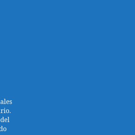
iales
rio.
 del
ndo