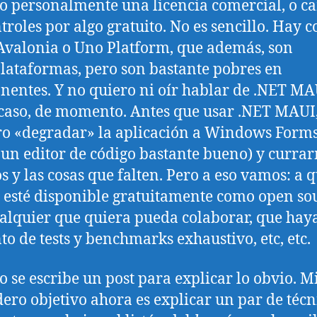
 personalmente una licencia comercial, o c
ntroles por algo gratuito. No es sencillo. Hay c
valonia o Uno Platform, que además, son
lataformas, pero son bastante pobres en
entes. Y no quiero ni oír hablar de .NET MAU
caso, de momento. Antes que usar .NET MAUI
ro «degradar» la aplicación a Windows Form
 un editor de código bastante bueno) y currar
os y las cosas que falten. Pero a eso vamos: a 
 esté disponible gratuitamente como open so
alquier que quiera pueda colaborar, que hay
to de tests y benchmarks exhaustivo, etc, etc.
o se escribe un post para explicar lo obvio. M
ero objetivo ahora es explicar un par de técn