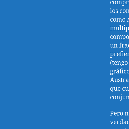
compro
los co
como A
multip
compon
un fra
prefie
(tengo
gráfic
Austra
que cu
conjun
Pero n
verdad