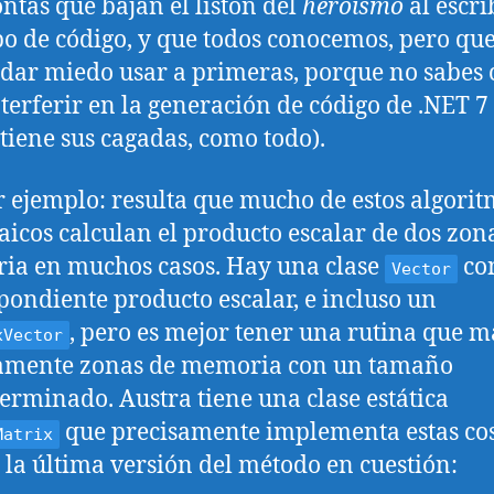
ntas que bajan el listón del
heroísmo
al escri
ipo de código, y que todos conocemos, pero qu
dar miedo usar a primeras, porque no sabes
nterferir en la generación de código de .NET 7
 tiene sus cagadas, como todo).
 ejemplo: resulta que mucho de estos algori
aicos calculan el producto escalar de dos zon
a en muchos casos. Hay una clase
co
Vector
pondiente producto escalar, e incluso un
, pero es mejor tener una rutina que 
xVector
tamente zonas de memoria con un tamaño
erminado. Austra tiene una clase estática
que precisamente implementa estas cos
Matrix
s la última versión del método en cuestión: