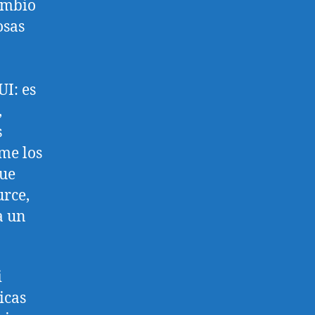
ambio
osas
I: es
,
s
me los
que
urce,
a un
i
icas