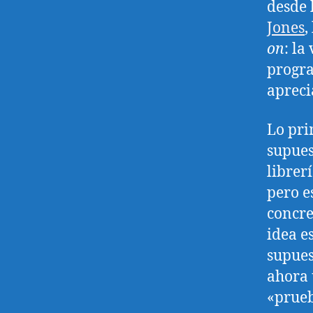
desde 
Jones
,
on
: la
progra
apreci
Lo pri
supues
librer
pero e
concre
idea e
supues
ahora 
«prueb