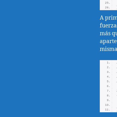
A prim
fuerz
más qu
aparte
misma