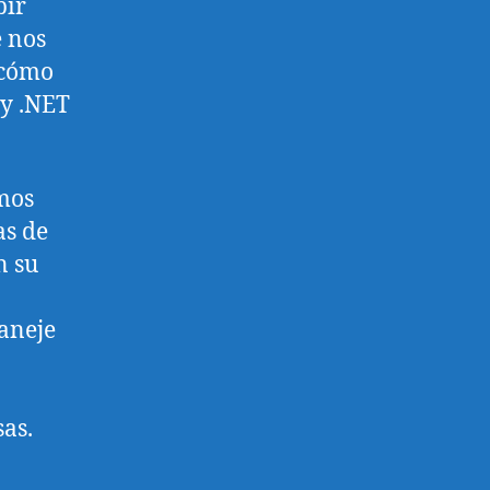
bir
e nos
 cómo
 y .NET
tmos
as de
n su
maneje
as.